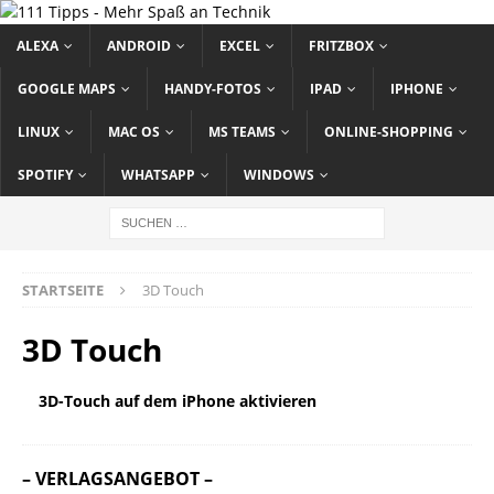
ALEXA
ANDROID
EXCEL
FRITZBOX
GOOGLE MAPS
HANDY-FOTOS
IPAD
IPHONE
LINUX
MAC OS
MS TEAMS
ONLINE-SHOPPING
SPOTIFY
WHATSAPP
WINDOWS
STARTSEITE
3D Touch
3D Touch
3D-Touch auf dem iPhone aktivieren
– VERLAGSANGEBOT –