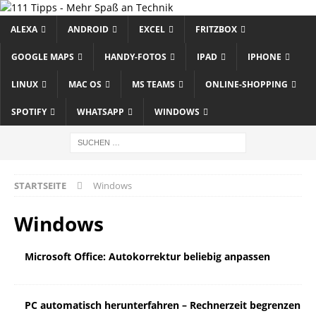
ALEXA
ANDROID
EXCEL
FRITZBOX
GOOGLE MAPS
HANDY-FOTOS
IPAD
IPHONE
LINUX
MAC OS
MS TEAMS
ONLINE-SHOPPING
SPOTIFY
WHATSAPP
WINDOWS
STARTSEITE
Windows
Windows
Microsoft Office: Autokorrektur beliebig anpassen
PC automatisch herunterfahren – Rechnerzeit begrenzen