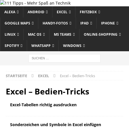
ALEXA
ANDROID
EXCEL
FRITZBOX
GOOGLE MAPS
HANDY-FOTOS
IPAD
IPHONE
LINUX
MAC OS
MS TEAMS
ONLINE-SHOPPING
SPOTIFY
WHATSAPP
WINDOWS
STARTSEITE
EXCEL
Excel – Bedien-Tricks
Excel – Bedien-Tricks
Excel-Tabellen richtig ausdrucken
Sonder­zeichen und Symbole in Excel einfügen