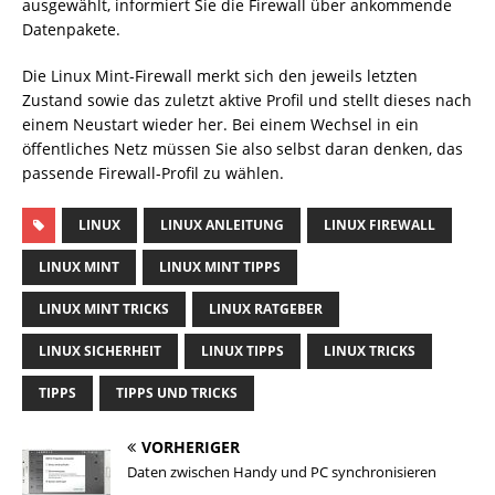
ausgewählt, informiert Sie die Firewall über ankommende
Datenpakete.
Die Linux Mint-Firewall merkt sich den jeweils letzten
Zustand sowie das zuletzt aktive Profil und stellt dieses nach
einem Neustart wieder her. Bei einem Wechsel in ein
öffentliches Netz müssen Sie also selbst daran denken, das
passende Firewall-Profil zu wählen.
LINUX
LINUX ANLEITUNG
LINUX FIREWALL
LINUX MINT
LINUX MINT TIPPS
LINUX MINT TRICKS
LINUX RATGEBER
LINUX SICHERHEIT
LINUX TIPPS
LINUX TRICKS
TIPPS
TIPPS UND TRICKS
VORHERIGER
Daten zwischen Handy und PC synchronisieren