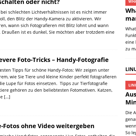
schalten oder nicht?
WHA
Wha
bei schlechten Lichtverhältnissen ist es nicht immer
mar
oll, den Blitz der Handy-Kamera zu aktivieren. Wir
ren, wann sich Fotografieren mit Blitz lohnt und wann
What
. Draußen ist es dunkel, Sie möchten aber trotzdem eine
Funkt
eine 
zu m
levere Foto-Tricks – Handy-Fotografie
LINU
esten Tipps für schöne Handy-Fotos: Wir zeigen unter
em, wie Sie Tiere und kleine Kinder perfekt fotografieren
ie Lupe für Fotos einsetzen. Tipps zur Tierfotografie
LIN
iere gehören zu den beliebtesten Fotomotiven. Katzen,
Aus
de
[…]
Min
Die 
gena
e-Fotos ohne Video weitergeben
wenn 
So l