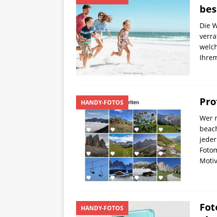
bes
Die W
verra
welch
Ihre
Pro
HANDY-FOTOS
Wer m
beach
jeder
Foto
Moti
Fot
HANDY-FOTOS