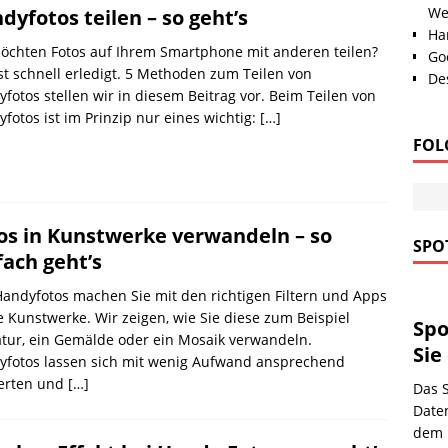
We
dyfotos teilen – so geht’s
Han
öchten Fotos auf Ihrem Smartphone mit anderen teilen?
Go
st schnell erledigt. 5 Methoden zum Teilen von
Des
fotos stellen wir in diesem Beitrag vor. Beim Teilen von
fotos ist im Prinzip nur eines wichtig:
[…]
FOL
os in Kunstwerke verwandeln – so
SPOT
fach geht’s
andyfotos machen Sie mit den richtigen Filtern und Apps
e Kunstwerke. Wir zeigen, wie Sie diese zum Beispiel
Spo
tur, ein Gemälde oder ein Mosaik verwandeln.
Sie
yfotos lassen sich mit wenig Aufwand ansprechend
erten und
[…]
Das 
Date
dem E