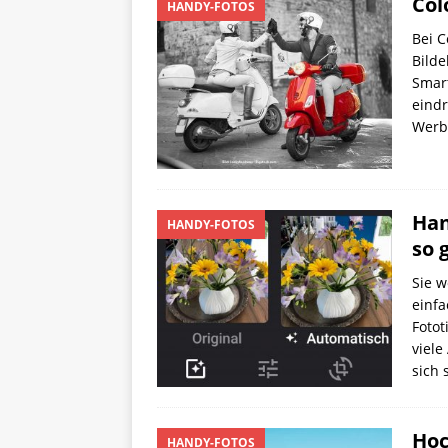
Col
HANDY-FOTOS
Bei C
Bilde
Smart
eindr
Werbu
Han
HANDY-FOTOS
so 
Sie w
einfa
Fotot
viel
sich 
Hoc
HANDY-FOTOS