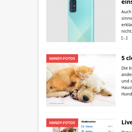
ein
Auch 
sinnv
erklä
nicht
[…]
5 c
HANDY-FOTOS
Die b
ander
und d
Haust
Hun
Liv
HANDY-FOTOS