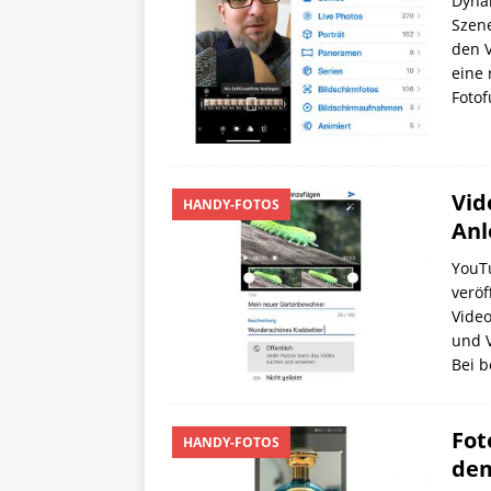
Dynam
Szene
den V
eine 
Fotof
Vid
HANDY-FOTOS
Anl
YouTu
verö
Vide
und V
Bei 
Fot
HANDY-FOTOS
de