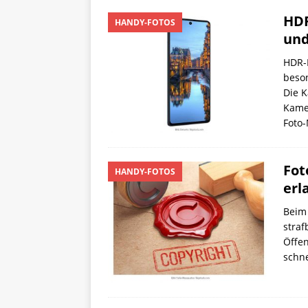
HDR
HANDY-FOTOS
und
HDR-F
beso
Die K
Kamer
Foto
Fot
HANDY-FOTOS
erl
Beim 
straf
Öffen
schne