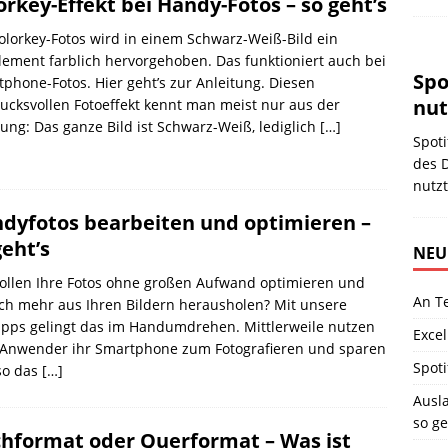
orkey-Effekt bei Handy-Fotos – so geht’s
olorkey-Fotos wird in einem Schwarz-Weiß-Bild ein
lement farblich hervorgehoben. Das funktioniert auch bei
Spo
phone-Fotos. Hier geht’s zur Anleitung. Diesen
nut
ucksvollen Fotoeffekt kennt man meist nur aus der
ng: Das ganze Bild ist Schwarz-Weiß, lediglich
[…]
Spoti
des D
nutzt
dyfotos bearbeiten und optimieren –
geht’s
NEU
ollen Ihre Fotos ohne großen Aufwand optimieren und
An T
ch mehr aus Ihren Bildern herausholen? Mit unsere
ipps gelingt das im Handumdrehen. Mittlerweile nutzen
Excel
e Anwender ihr Smartphone zum Fotografieren und sparen
Spoti
so das
[…]
Ausla
so ge
hformat oder Querformat – Was ist