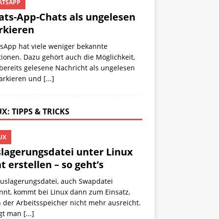
TSAPP
ts-App-Chats als ungelesen
kieren
sApp hat viele weniger bekannte
ionen. Dazu gehört auch die Möglichkeit,
bereits gelesene Nachricht als ungelesen
arkieren und
[...]
X: TIPPS & TRICKS
UX
lagerungsdatei unter Linux
t erstellen – so geht’s
Auslagerungsdatei, auch Swapdatei
nnt, kommt bei Linux dann zum Einsatz,
der Arbeitsspeicher nicht mehr ausreicht.
egt man
[...]