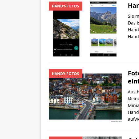
Han
HANDY-FOTOS
Sie m
Das i
Handy
Handy
Fot
HANDY-FOTOS
ein
Aus H
klein
Minia
Hand
aufw