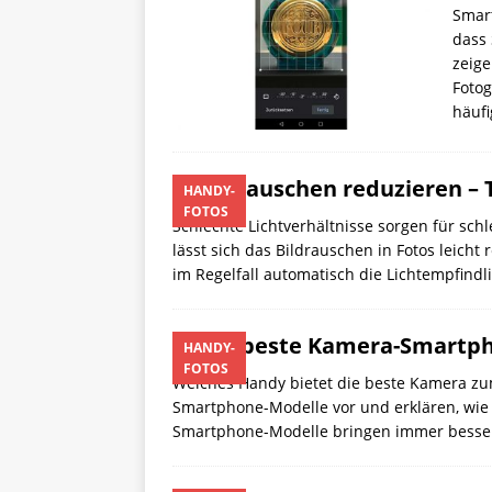
Smart
dass 
zeige
Fotog
häufi
Bildrauschen reduzieren – 
HANDY-
FOTOS
Schlechte Lichtverhältnisse sorgen für schl
lässt sich das Bildrauschen in Fotos leich
im Regelfall automatisch die Lichtempfindl
Das beste Kamera-Smartph
HANDY-
FOTOS
Welches Handy bietet die beste Kamera zum
Smartphone-Modelle vor und erklären, wie 
Smartphone-Modelle bringen immer besser