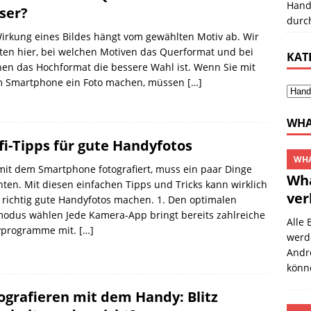
Hand
ser?
durc
irkung eines Bildes hängt vom gewählten Motiv ab. Wir
ten hier, bei welchen Motiven das Querformat und bei
KAT
en das Hochformat die bessere Wahl ist. Wenn Sie mit
m Smartphone ein Foto machen, müssen
[…]
WHA
fi-Tipps für gute Handyfotos
WHA
it dem Smartphone fotografiert, muss ein paar Dinge
Wha
ten. Mit diesen einfachen Tipps und Tricks kann wirklich
ver
 richtig gute Handyfotos machen. 1. Den optimalen
modus wählen Jede Kamera-App bringt bereits zahlreiche
Alle 
vprogramme mit.
[…]
werde
Andr
könn
ografieren mit dem Handy: Blitz