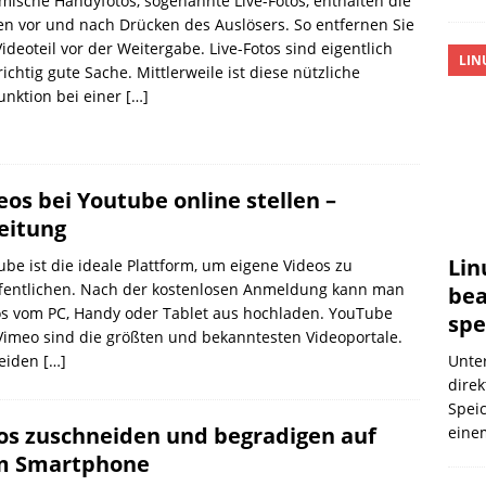
ische Handyfotos, sogenannte Live-Fotos, enthalten die
n vor und nach Drücken des Auslösers. So entfernen Sie
ideoteil vor der Weitergabe. Live-Fotos sind eigentlich
LIN
richtig gute Sache. Mittlerweile ist diese nützliche
unktion bei einer
[…]
eos bei Youtube online stellen –
eitung
Lin
be ist die ideale Plattform, um eigene Videos zu
ffentlichen. Nach der kostenlosen Anmeldung kann man
bea
os vom PC, Handy oder Tablet aus hochladen. YouTube
spe
imeo sind die größten und bekanntesten Videoportale.
beiden
[…]
Unter
dire
Spei
os zuschneiden und begradigen auf
eine
m Smartphone