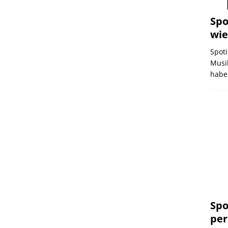
Spo
wie
Spoti
Musik
haben
Spo
per