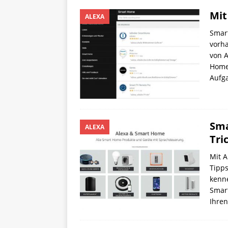
Mit
ALEXA
Smar
vorh
von A
Home
Aufg
Sma
ALEXA
Tri
Mit 
Tipps
kenne
Smar
Ihre