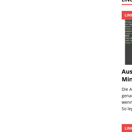
LIN
Aus
Min
Die 
gena
wenn 
So l
LIN