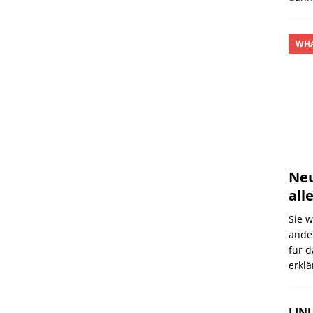
WHA
Neu
all
Sie 
ande
für 
erklä
LINU