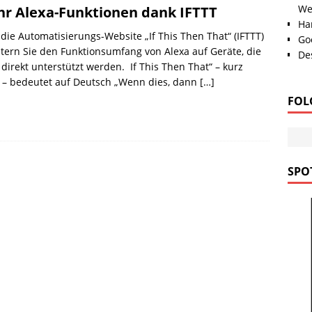
We
r Alexa-Funktionen dank IFTTT
Han
die Automatisierungs-Website „If This Then That“ (IFTTT)
Go
tern Sie den Funktionsumfang von Alexa auf Geräte, die
Des
 direkt unterstützt werden. If This Then That“ – kurz
 – bedeutet auf Deutsch „Wenn dies, dann
[…]
FOL
SPOT