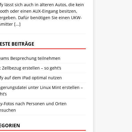
fy lässt sich auch in älteren Autos, die kein
tooth oder einen AUX-Eingang besitzen,
ergeben. Dafür benötigen Sie einen UKW-
smitter
[...]
ESTE BEITRÄGE
eams Besprechung teilnehmen
: Zellbezug erstellen – so geht’s
fy auf dem iPad optimal nutzen
gerungsdatei unter Linux Mint erstellen –
ht’s
y-Fotos nach Personen und Orten
hsuchen
EGORIEN