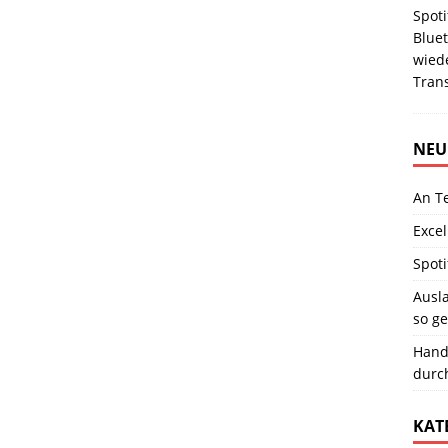
Spoti
Blue
wied
Tran
NEU
An T
Excel
Spoti
Ausla
so ge
Hand
durc
KAT