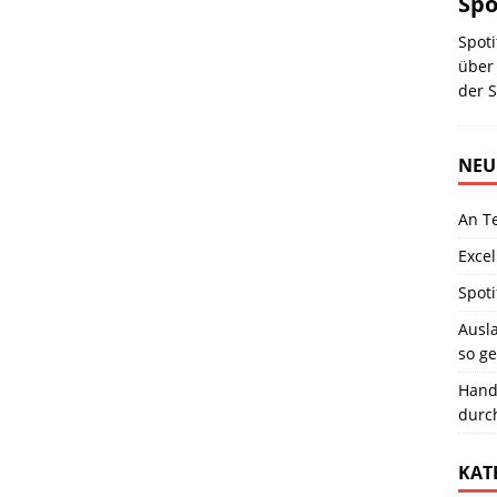
Spo
Spoti
über 
der S
NEU
An T
Excel
Spoti
Ausla
so ge
Hand
durc
KAT