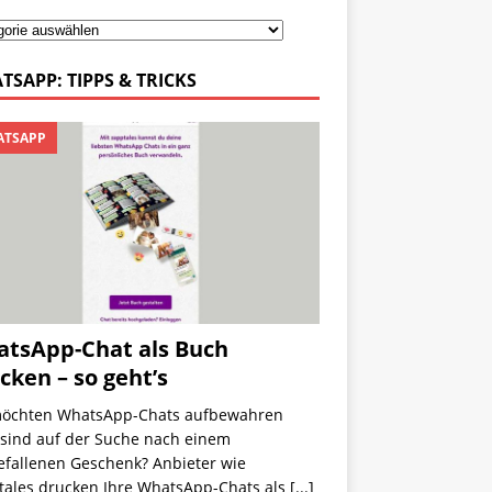
TSAPP: TIPPS & TRICKS
TSAPP
tsApp-Chat als Buch
cken – so geht’s
möchten WhatsApp-Chats aufbewahren
 sind auf der Suche nach einem
efallenen Geschenk? Anbieter wie
tales drucken Ihre WhatsApp-Chats als
[...]