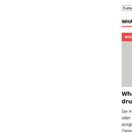
WHA
WHA
Wha
dru
Sie 
oder
ausg
Zapp