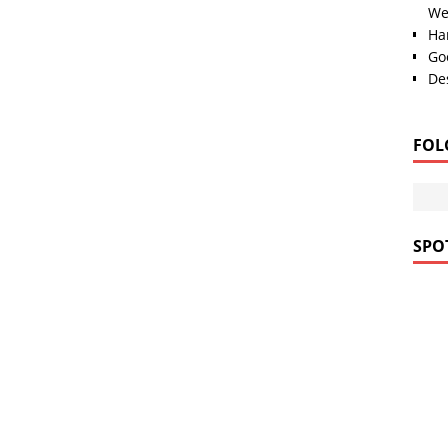
We
Han
Go
Des
FOL
SPOT