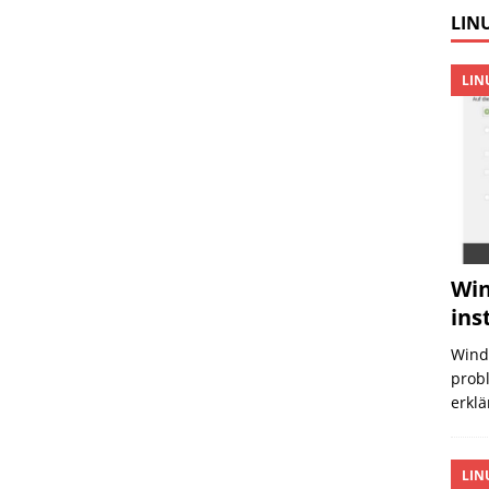
LINU
LIN
Win
ins
Wind
probl
erklä
LIN