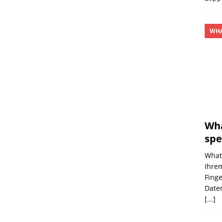
WHA
Wha
spe
What
Ihre
Finge
Date
[...]