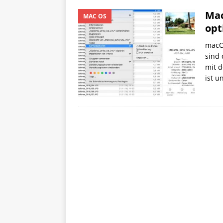
Mac
MAC OS
opt
macOS
sind 
mit d
ist u