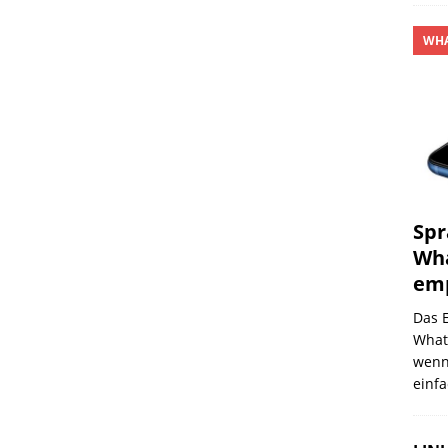
WHA
Spr
Wh
em
Das 
What
wenn
einfa