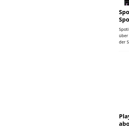
Spo
Spo
Spoti
über 
der S
Pla
abo