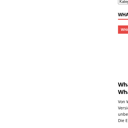
WHA
WHA
Wha
Wha
Von 
Versi
unbe
Die 