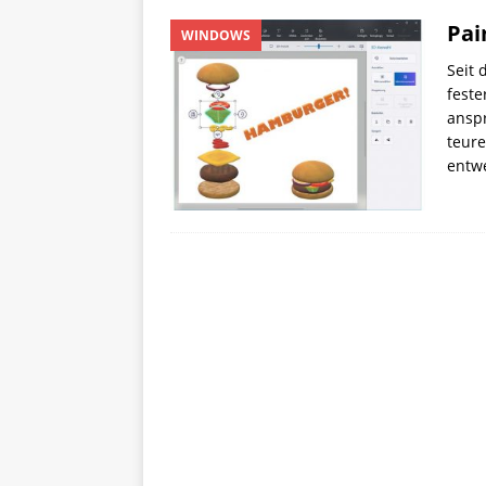
Pai
WINDOWS
Seit 
feste
anspr
teure
entw