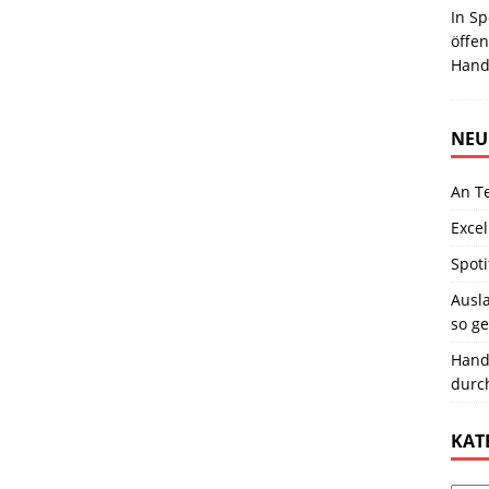
In Sp
öffen
Handg
NEU
An T
Excel
Spoti
Ausla
so ge
Hand
durc
KAT