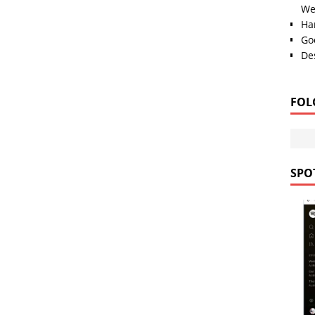
We
Han
Go
Des
FOL
SPOT