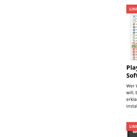
LIN
Pla
Sof
Wer 
will,
erklä
insta
LIN