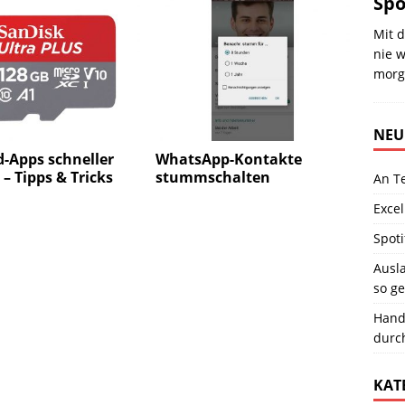
Spo
Mit d
nie w
morg
NEU
-Apps schneller
WhatsApp-Kontakte
 – Tipps & Tricks
stummschalten
An T
Excel
Spoti
Ausla
so ge
Hand
durc
KAT