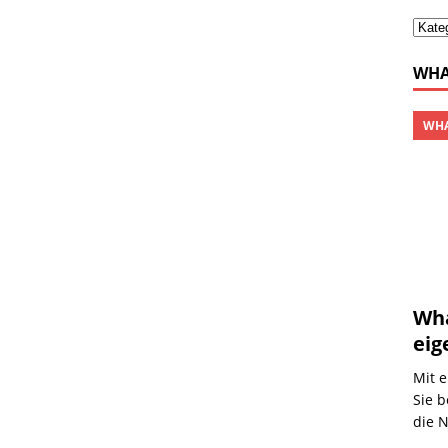
WHA
WHA
Wha
eig
Mit e
Sie 
die N