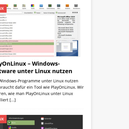
UX
yOnLinux – Windows-
tware unter Linux nutzen
Windows-Programme unter Linux nutzen
 braucht dafür ein Tool wie PlayOnLinux. Wir
ren, wie man PlayOnLinux unter Linux
lliert
[...]
UX