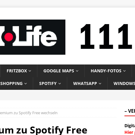
FRITZBOX
GOOGLE MAPS
HANDY-FOTOS
-SHOPPING
SPOTIFY
WHATSAPP
WINDOW
– V
remium zu Spotify Free wechseln
Digit
um zu Spotify Free
Hier