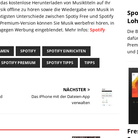
das kostenlose Herunterladen von Musiktiteln auf Ihr
ik offline zu hören sowie die Wiedergabe von Musik in
Spo
htigsten Unterschiede zwischen Spotiy Free und Spotify
Loh
Premium-Version können Sie Musik werbefrei hören, in
 dagegen Werbung eingeblendet. Mehr Infos:
Spotify
Die B
dafü
Premi
AMEN
SPOTIFY
SPOTIFY EINRICHTEN
und
SPOTIFY PREMIUM
SPOTIFY TIPPS
TIPPS
NÄCHSTER
nd
Das iPhone mit der Dateien-App
verwalten
Fre