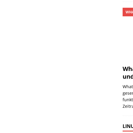
WHA
Wha
und
What
gese
funkt
Zeit
LINU