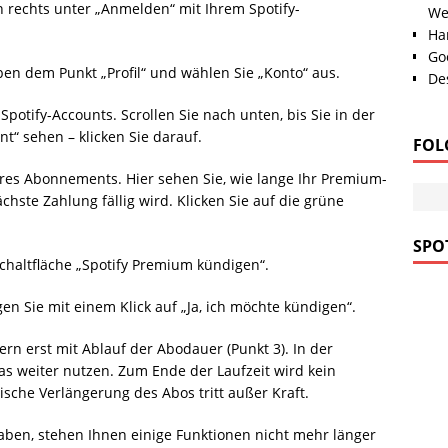
n rechts unter „Anmelden“ mit Ihrem Spotify-
We
Han
Go
eben dem Punkt „Profil“ und wählen Sie „Konto“ aus.
Des
potify-Accounts. Scrollen Sie nach unten, bis Sie in der
“ sehen – klicken Sie darauf.
FOL
hres Abonnements. Hier sehen Sie, wie lange Ihr Premium-
hste Zahlung fällig wird. Klicken Sie auf die grüne
SPOT
Schaltfläche „Spotify Premium kündigen“.
gen Sie mit einem Klick auf „Ja, ich möchte kündigen“.
ern erst mit Ablauf der Abodauer (Punkt 3). In der
as weiter nutzen. Zum Ende der Laufzeit wird kein
che Verlängerung des Abos tritt außer Kraft.
ben, stehen Ihnen einige Funktionen nicht mehr länger