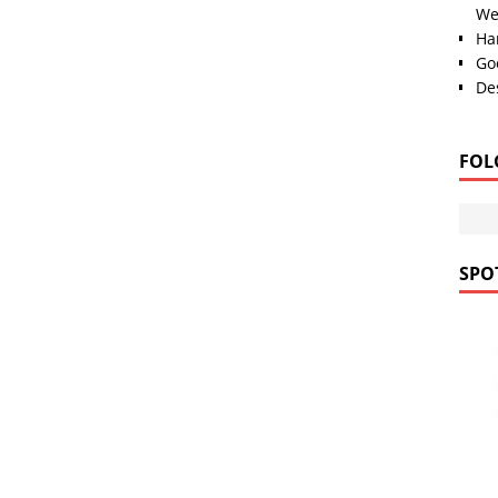
We
Han
Go
Des
FOL
SPOT