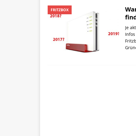
Wan
FRITZBOX
fin
Je ak
Infos
Fritz
Grün