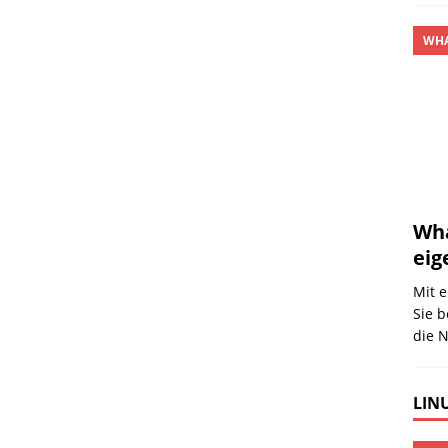
WHA
Wha
eig
Mit e
Sie 
die N
LINU