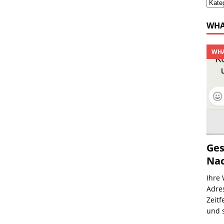
WHA
WHA
Ges
Nac
Ihre
Adres
Zeitf
und 