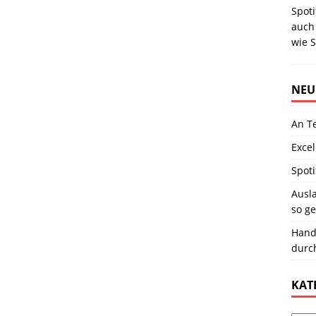
Spoti
auch 
wie S
NEU
An T
Excel
Spoti
Ausla
so ge
Hand
durc
KAT