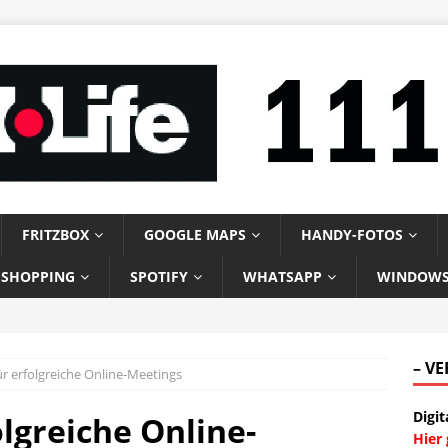
FRITZBOX
GOOGLE MAPS
HANDY-FOTOS
-SHOPPING
SPOTIFY
WHATSAPP
WINDOW
– V
ür erfolgreiche Online-Meetings
Digit
olgreiche Online-
Hier