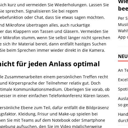
Wie
sich kurz und vermeiden Sie Wiederholungen. Lassen Sie
be
ie sprechen. Signalisieren Sie bei regem
ebefunktion oder Chat, dass Sie etwas sagen möchten.
Per 
Musi
d Mikrofone übertragen alles, auch ruckartige
Wahl
er das Klappern von Tassen und Gläsern. Vermeiden Sie
App 
hr Mikrofon stumm, wenn Sie selbst länger nicht sprechen
sich Ihr Material bereit, dann entfällt hastiges Suchen
Sie beim Sprechen immer wieder direkt in die Kamera.
NEU
icht für jeden Anlass optimal
An T
elle Zusammenarbeiten einem persönlichen Treffen recht
Excel
 und Körpersprache der Teilnehmer relativ gut. Doch
Spoti
optimale Kommunikationsmedium. Überlegen Sie vorab, ob
besser in einer einfachen Telefonkonferenz klären lassen.
Ausla
so ge
ersönliche Ebene zum Teil, dafür entfällt die Bildpräsenz
gsfaktor. Kleidung, Frisur und Make-up spielen bei
Hand
nen Sie mit Teams auf dem Notebook oder Smartphone
durc
mgebung aufsuchen, den Sie im Video möglicherweise