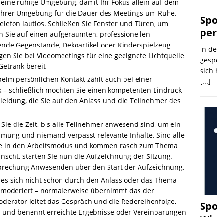
r eine ruhige Umgebung, damit Ihr Fokus allein auf dem
in Ihrer Umgebung für die Dauer des Meetings um Ruhe.
Spo
elefon lautlos. Schließen Sie Fenster und Türen, um
per
 Sie auf einen aufgeräumten, professionellen
erende Gegenstände, Dekoartikel oder Kinderspielzeug
In de
en Sie bei Videomeetings für eine geeignete Lichtquelle
gespe
 Getränk bereit
sich 
eim persönlichen Kontakt zählt auch bei einer
[...]
 – schließlich möchten Sie einen kompetenten Eindruck
Kleidung, die Sie auf den Anlass und die Teilnehmer des
Sie die Zeit, bis alle Teilnehmer anwesend sind, um ein
mmung und niemand verpasst relevante Inhalte. Sind alle
Sie in den Arbeitsmodus und kommen rasch zum Thema
cht, starten Sie nun die Aufzeichnung der Sitzung.
esprechung Anwesenden über den Start der Aufzeichnung.
 es sich nicht schon durch den Anlass oder das Thema
die moderiert – normalerweise übernimmt das der
derator leitet das Gespräch und die Redereihenfolge,
Spo
a und benennt erreichte Ergebnisse oder Vereinbarungen