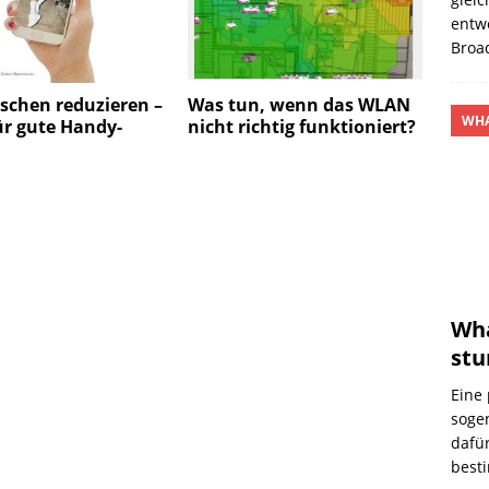
entw
Broa
schen reduzieren –
Was tun, wenn das WLAN
WHA
ür gute Handy-
nicht richtig funktioniert?
Wh
st
Eine 
soge
dafür
best