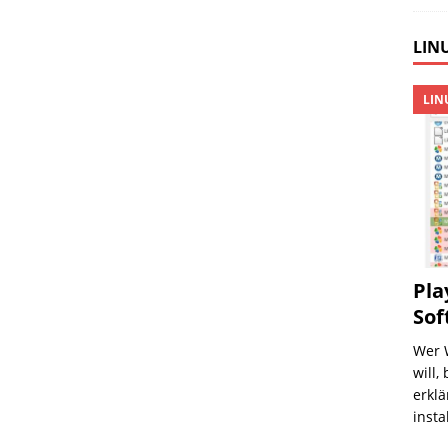
LINU
LIN
Pla
Sof
Wer 
will,
erklä
insta