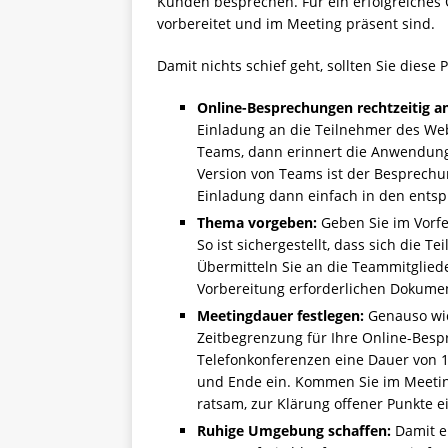
Kunden besprechen. Für ein erfolgreiches On
vorbereitet und im Meeting präsent sind.
Damit nichts schief geht, sollten Sie diese 
Online-Besprechungen rechtzeitig a
Einladung an die Teilnehmer des Web
Teams, dann erinnert die Anwendung 
Version von Teams ist der Besprechun
Einladung dann einfach in den ents
Thema vorgeben:
Geben Sie im Vorfe
So ist sichergestellt, dass sich die
Übermitteln Sie an die Teammitgliede
Vorbereitung erforderlichen Dokumen
Meetingdauer festlegen:
Genauso wich
Zeitbegrenzung für Ihre Online-Besp
Telefonkonferenzen eine Dauer von 1
und Ende ein. Kommen Sie im Meeting
ratsam, zur Klärung offener Punkte 
Ruhige Umgebung schaffen:
Damit e