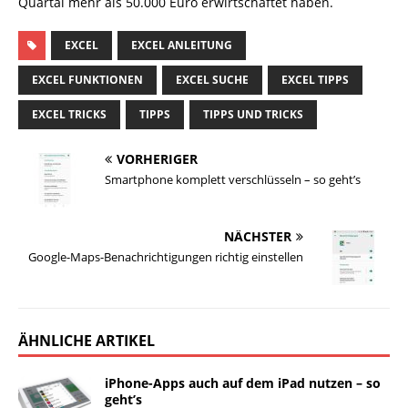
Quartal mehr als 50.000 Euro erwirtschaftet haben.
EXCEL
EXCEL ANLEITUNG
EXCEL FUNKTIONEN
EXCEL SUCHE
EXCEL TIPPS
EXCEL TRICKS
TIPPS
TIPPS UND TRICKS
VORHERIGER
Smartphone komplett verschlüsseln – so geht’s
NÄCHSTER
Google-Maps-Benachrichtigungen richtig einstellen
ÄHNLICHE ARTIKEL
iPhone-Apps auch auf dem iPad nutzen – so
geht’s