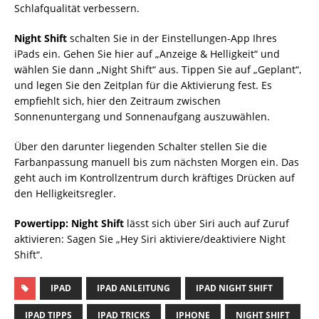
Schlafqualität verbessern.
Night Shift
schalten Sie in der Einstellungen-App Ihres
iPads ein. Gehen Sie hier auf „Anzeige & Helligkeit“ und
wählen Sie dann „Night Shift“ aus. Tippen Sie auf „Geplant“,
und legen Sie den Zeitplan für die Aktivierung fest. Es
empfiehlt sich, hier den Zeitraum zwischen
Sonnenuntergang und Sonnenaufgang auszuwählen.
Über den darunter liegenden Schalter stellen Sie die
Farbanpassung manuell bis zum nächsten Morgen ein. Das
geht auch im Kontrollzentrum durch kräftiges Drücken auf
den Helligkeitsregler.
Powertipp:
Night Shift
lässt sich über Siri auch auf Zuruf
aktivieren: Sagen Sie „Hey Siri aktiviere/deaktiviere Night
Shift“.
IPAD
IPAD ANLEITUNG
IPAD NIGHT SHIFT
IPAD TIPPS
IPAD TRICKS
IPHONE
NIGHT SHIFT