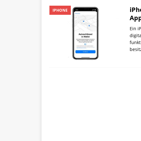
iPh
IPHONE
App
Ein i
digit
funkt
besit