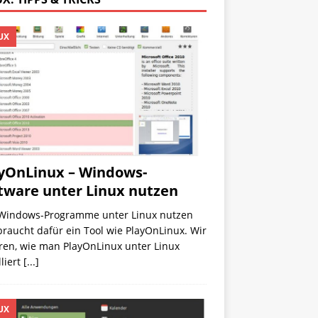
UX
yOnLinux – Windows-
tware unter Linux nutzen
Windows-Programme unter Linux nutzen
 braucht dafür ein Tool wie PlayOnLinux. Wir
ren, wie man PlayOnLinux unter Linux
lliert
[...]
UX