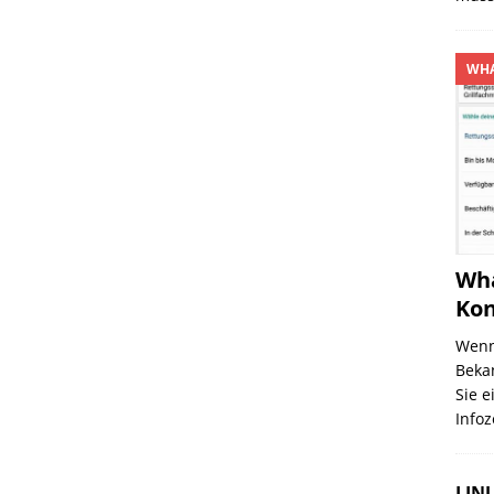
WHA
Wha
Kon
Wenn
Beka
Sie e
Infoz
LINU