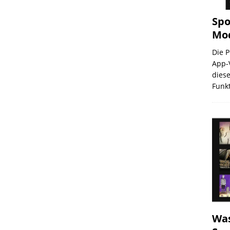
Spo
Mod
Die P
App-V
dies
Funk
Was