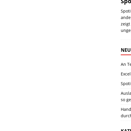
Spo
Spoti
ande
zeigt
unge
NEU
An T
Excel
Spoti
Ausla
so ge
Hand
durc