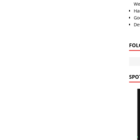
We
Han
Go
Des
FOL
SPOT