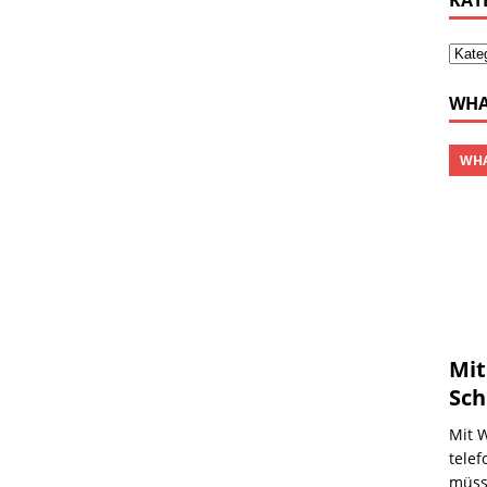
KAT
WHA
WHA
Mit
Sch
Mit 
telef
müss