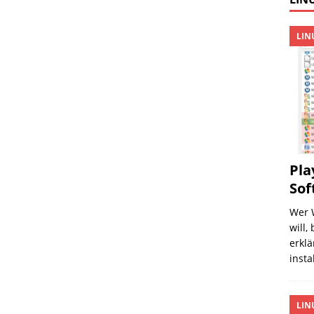
LIN
Pla
Sof
Wer 
will,
erklä
insta
LIN