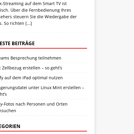
k-Streaming auf dem Smart TV ist
isch. Über die Fernbedienung Ihres
sehers steuern Sie die Wiedergabe der
s. So richten
[...]
ESTE BEITRÄGE
eams Besprechung teilnehmen
: Zellbezug erstellen – so geht’s
fy auf dem iPad optimal nutzen
gerungsdatei unter Linux Mint erstellen –
ht’s
y-Fotos nach Personen und Orten
hsuchen
EGORIEN