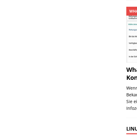
WHA
Wha
Kon
Wenn
Beka
Sie e
Infoz
LINU