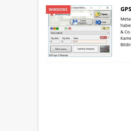
GPS
WINDOWS
Meta
haben
& Co.
Kame
Bild