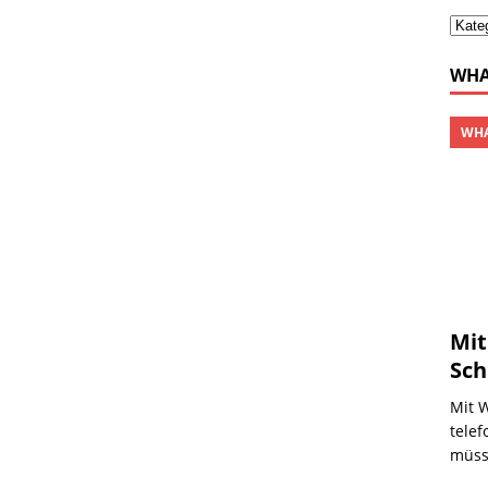
WHA
WHA
Mit
Sch
Mit 
telef
müss