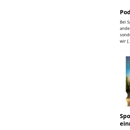
Pod
Bei S
ander
sonde
wir
[.
Spo
ein