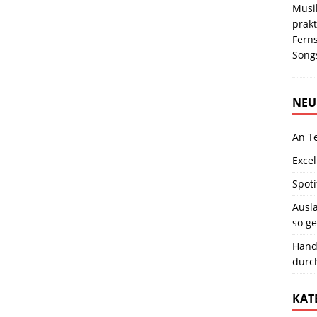
Musi
prakt
Fern
Song
NEU
An T
Excel
Spoti
Ausla
so ge
Hand
durc
KAT