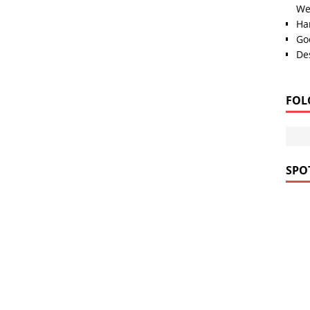
We
Han
Go
Des
FOL
SPOT