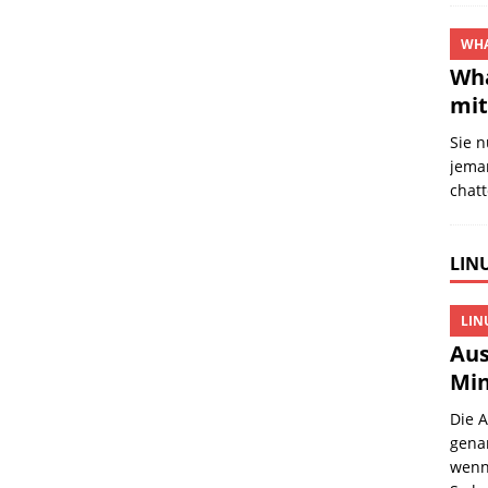
WHA
Wha
mit
Sie 
jema
chat
LINU
LIN
Aus
Min
Die 
gena
wenn 