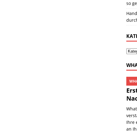
so ge
Hand
durc
KAT
WHA
WHA
Ers
Nac
Whats
verst
Ihre
an I