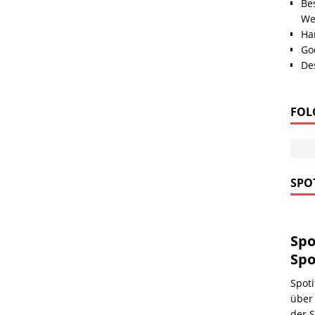
Be
We
Han
Go
Des
FOL
SPOT
Spo
Spo
Spoti
über 
der S