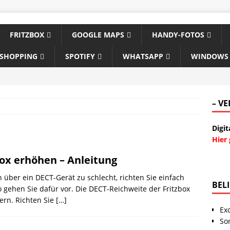
FRITZBOX
GOOGLE MAPS
HANDY-FOTOS
-SHOPPING
SPOTIFY
WHATSAPP
WINDOWS
– V
Digit
Hier
ox erhöhen – Anleitung
n über ein DECT-Gerät zu schlecht, richten Sie einfach
BEL
o gehen Sie dafür vor. Die DECT-Reichweite der Fritzbox
ern. Richten Sie
[…]
Ex
So