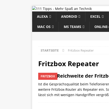
ALEXA
ANDROID
EXCEL
MAC OS
MS TEAMS
ONLINE
STARTSEITE
Fritzbox Repeater
Fritzbox Repeater
DECT-Reichweite der Fritzb
FRITZBOX
Ist die Gesprächsqualität beim Telefoniere
weitere Fritzbox-Router als Repeater ein. S
lässt sich mit wenigen Handgriffen vergröß