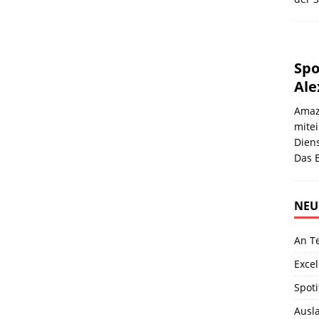
Spo
Ale
Amaz
mite
Diens
Das 
NEU
An T
Excel
Spoti
Ausla