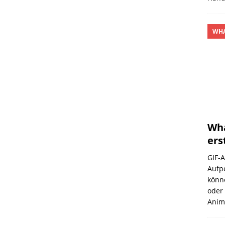
WHA
Wha
ers
GIF-
Aufp
könne
oder 
Anim