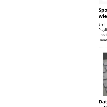
Spo
wie
Sie 
Playl
Spoti
Hand
Dat