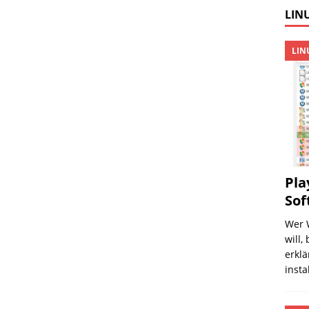
LINU
LIN
Pla
Sof
Wer 
will,
erklä
insta