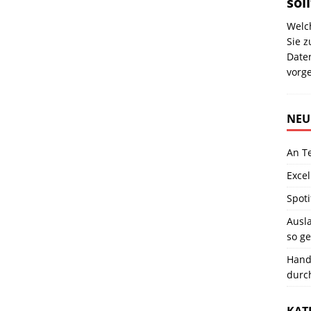
sol
Welch
Sie z
Date
vorg
NEU
An T
Excel
Spoti
Ausla
so ge
Hand
durc