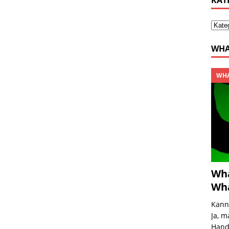
KAT
WHA
WHA
Wha
Wha
Kann
Ja, m
Handg