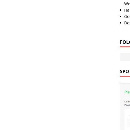
We
Han
Go
Des
FOL
SPOT