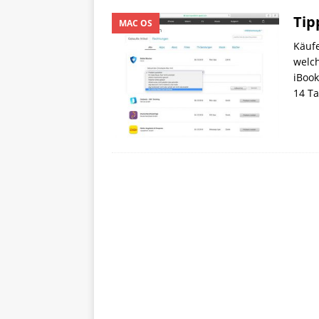
Tip
MAC OS
Käufe
welch
iBook
14 Ta