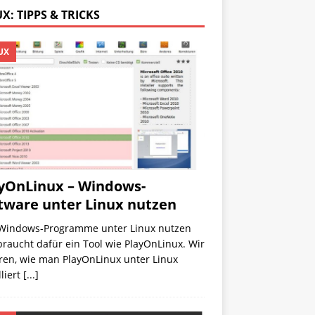
X: TIPPS & TRICKS
UX
yOnLinux – Windows-
tware unter Linux nutzen
Windows-Programme unter Linux nutzen
 braucht dafür ein Tool wie PlayOnLinux. Wir
ren, wie man PlayOnLinux unter Linux
lliert
[...]