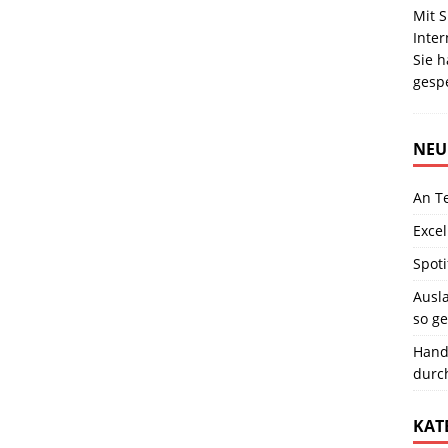
Mit 
Inte
Sie 
gesp
NEU
An T
Excel
Spoti
Ausla
so ge
Hand
durc
KAT