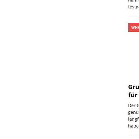
fest
WHA
Gru
für
Der G
genu
lang
hab