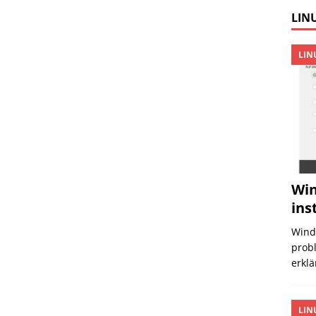
LINU
LIN
Win
ins
Wind
probl
erklä
LIN