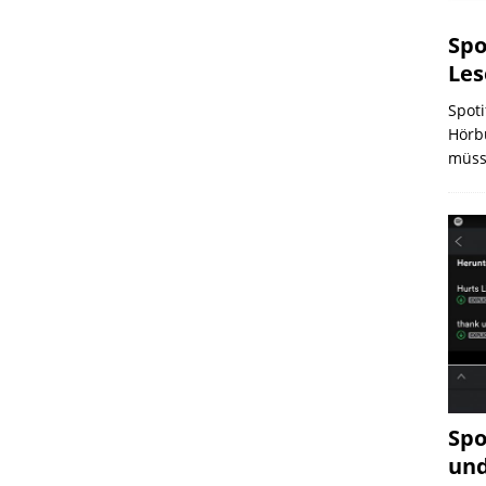
Spo
Les
Spoti
Hörb
müss
Spo
und