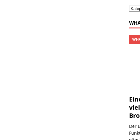
WHA
WHA
Ein
vie
Bro
Der B
Funk
nämli