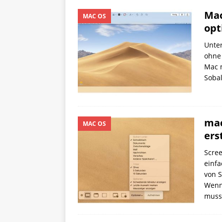
Mac
MAC OS
opt
Unter
ohne 
Mac m
Sobal
mac
MAC OS
ers
Scre
einfa
von S
Wenn
muss