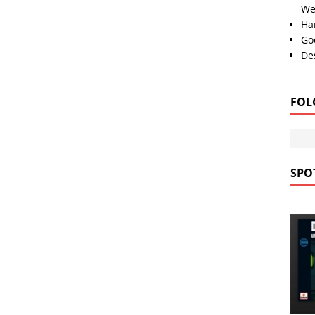
We
Han
Go
Des
FOL
SPOT