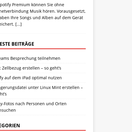
Spotify Premium können Sie ohne
rnetverbindung Musik hören. Vorausgesetzt,
haben Ihre Songs und Alben auf dem Gerät
eichert.
[...]
ESTE BEITRÄGE
eams Besprechung teilnehmen
: Zellbezug erstellen – so geht’s
fy auf dem iPad optimal nutzen
gerungsdatei unter Linux Mint erstellen –
ht’s
y-Fotos nach Personen und Orten
hsuchen
EGORIEN