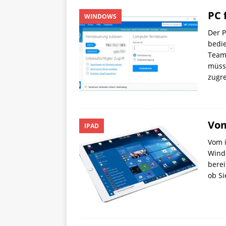
PC 
WINDOWS
Der P
bedie
Teamv
müss
zugre
Vom
IPAD
Vom 
Windo
berei
ob Si