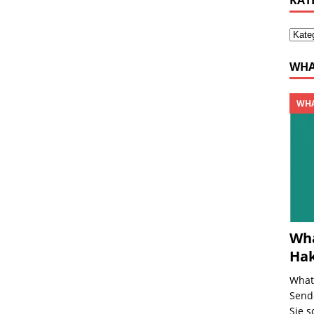
KAT
WHA
WHA
Wha
Ha
What
Send
Sie s