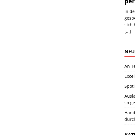
per
In de
gespe
sich 
[...]
NEU
An T
Excel
Spoti
Ausla
so ge
Hand
durc