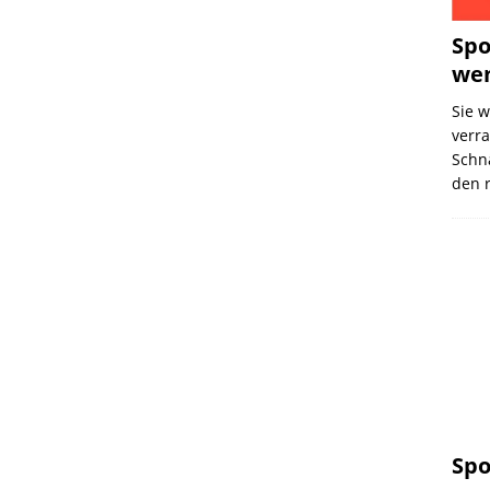
Spo
wen
Sie w
verra
Schn
den 
Spo