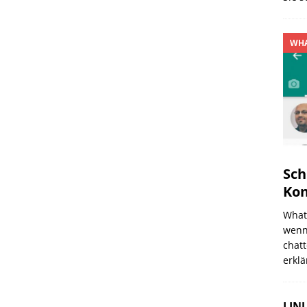
WHA
Sch
Kon
Whats
wenn 
chat
erklä
LINU