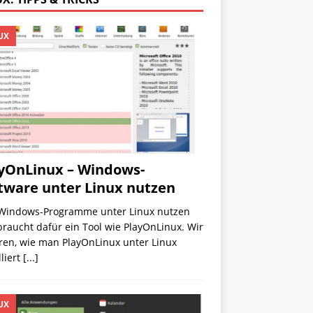
UX
yOnLinux – Windows-
tware unter Linux nutzen
Windows-Programme unter Linux nutzen
 braucht dafür ein Tool wie PlayOnLinux. Wir
ren, wie man PlayOnLinux unter Linux
lliert
[...]
UX