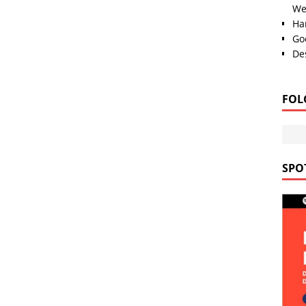
We
Han
Go
Des
FOL
SPOT