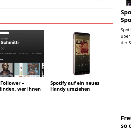
Spo
Spo
Spoti
über 
der S
 Follower –
Spotify auf ein neues
finden, wer Ihnen
Handy umziehen
Fre
so 