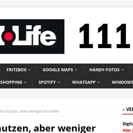
FRITZBOX
GOOGLE MAPS
HANDY-FOTOS
-SHOPPING
SPOTIFY
WHATSAPP
WINDOW
– V
um nutzen, aber weniger bezahlen
Digit
utzen, aber weniger
Hier