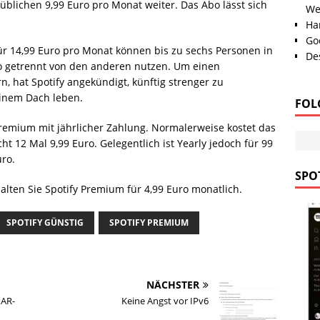
blichen 9,99 Euro pro Monat weiter. Das Abo lässt sich
We
Han
Go
für 14,99 Euro pro Monat können bis zu sechs Personen in
Des
o getrennt von den anderen nutzen. Um einen
n, hat Spotify angekündigt, künftig strenger zu
einem Dach leben.
FOL
Premium mit jährlicher Zahlung. Normalerweise kostet das
ht 12 Mal 9,99 Euro. Gelegentlich ist Yearly jedoch für 99
ro.
SPOT
lten Sie Spotify Premium für 4,99 Euro monatlich.
SPOTIFY GÜNSTIG
SPOTIFY PREMIUM
NÄCHSTER
 AR-
Keine Angst vor IPv6