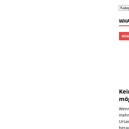
WHA
WHA
Kei
mög
Wenn
mehr
Ursa
hera