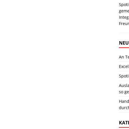
Spot
geme
Integ
Freu
NEU
An T
Excel
Spoti
Ausla
so ge
Hand
durc
KAT