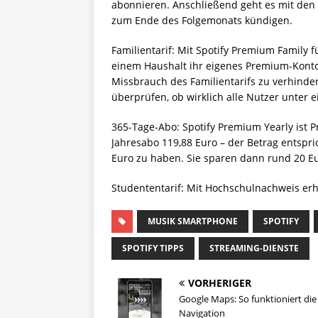
abonnieren. Anschließend geht es mit den ü
zum Ende des Folgemonats kündigen.
Familientarif: Mit Spotify Premium Family 
einem Haushalt ihr eigenes Premium-Kont
Missbrauch des Familientarifs zu verhinder
überprüfen, ob wirklich alle Nutzer unter 
365-Tage-Abo: Spotify Premium Yearly ist 
Jahresabo 119,88 Euro – der Betrag entspric
Euro zu haben. Sie sparen dann rund 20 Eu
Studententarif: Mit Hochschulnachweis erha
MUSIK SMARTPHONE
SPOTIFY
SPOTIFY TIPPS
STREAMING-DIENSTE
VORHERIGER
Google Maps: So funktioniert die
Navigation