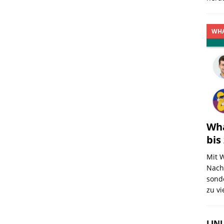
WHA
Wha
bis
Mit 
Nach
sond
zu vi
LINU