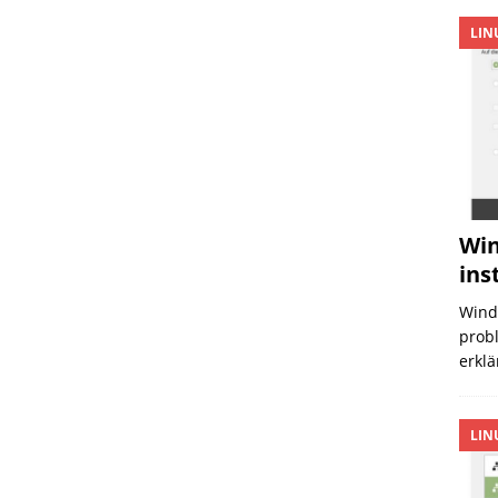
LIN
Win
ins
Wind
probl
erklä
LIN