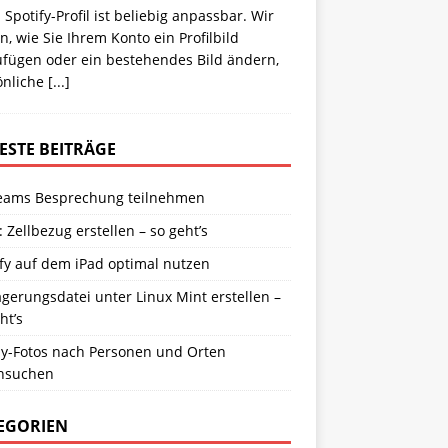
 Spotify-Profil ist beliebig anpassbar. Wir
n, wie Sie Ihrem Konto ein Profilbild
ufügen oder ein bestehendes Bild ändern,
önliche
[...]
ESTE BEITRÄGE
eams Besprechung teilnehmen
: Zellbezug erstellen – so geht’s
fy auf dem iPad optimal nutzen
gerungsdatei unter Linux Mint erstellen –
ht’s
y-Fotos nach Personen und Orten
hsuchen
EGORIEN