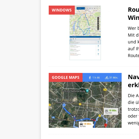
Rou
WINDOWS
Win
Wer 
Mit d
und k
auf I
Route
Nav
GOOGLE MAPS
erk
Die A
die ü
trotz
oder 
weni