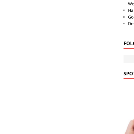
We
Han
Go
Des
FOL
SPOT