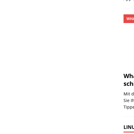
WHA
Wha
sch
Mit 
Sie I
Tipp
LINU