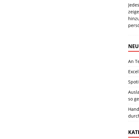
Jedes
zeige
hinz
pers
NEU
An T
Excel
Spoti
Ausla
so ge
Hand
durc
KAT