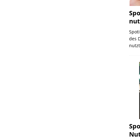
Spo
nut
Spoti
des D
nutzt
Spo
Nut