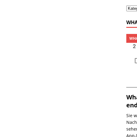
WHA
WHA
Wha
end
Sie 
Nach
sehen
App-