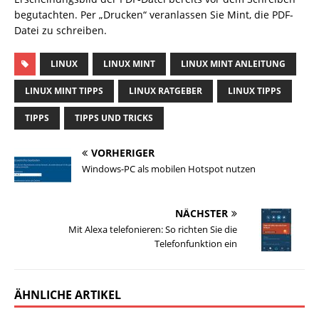
begutachten. Per „Drucken“ veranlassen Sie Mint, die PDF-
Datei zu schreiben.
LINUX
LINUX MINT
LINUX MINT ANLEITUNG
LINUX MINT TIPPS
LINUX RATGEBER
LINUX TIPPS
TIPPS
TIPPS UND TRICKS
VORHERIGER
Windows-PC als mobilen Hotspot nutzen
NÄCHSTER
Mit Alexa telefonieren: So richten Sie die
Telefonfunktion ein
ÄHNLICHE ARTIKEL