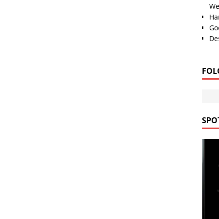
We
Han
Go
Des
FOL
SPOT