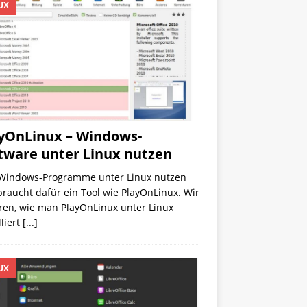
UX
yOnLinux – Windows-
tware unter Linux nutzen
Windows-Programme unter Linux nutzen
 braucht dafür ein Tool wie PlayOnLinux. Wir
ren, wie man PlayOnLinux unter Linux
lliert
[...]
UX