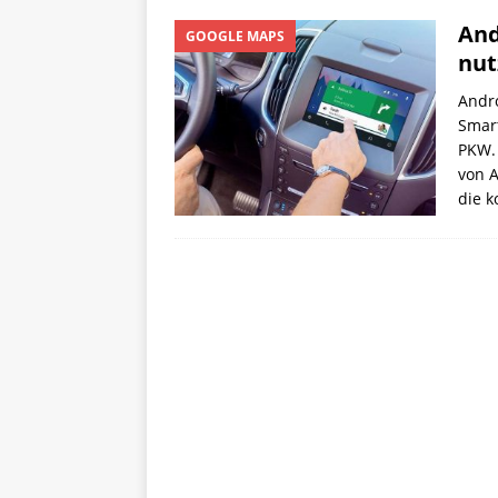
And
GOOGLE MAPS
nut
Andro
Smar
PKW. 
von 
die 