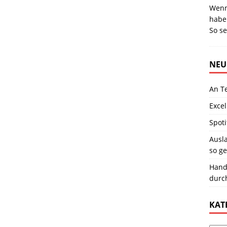
Wenn
haben
So s
NEU
An T
Excel
Spoti
Ausla
so ge
Hand
durc
KAT