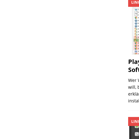
LIN
Pla
Sof
Wer 
will,
erklä
insta
LIN