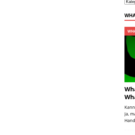
WHA
WHA
Wha
Wha
Kann
Ja, m
Handg