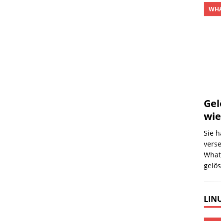
WHA
Gel
wie
Sie 
verse
What
gelö
LINU