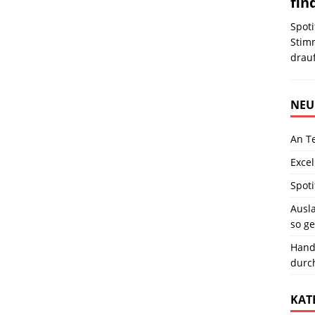
fin
Spoti
Stim
drauf
NEU
An T
Excel
Spoti
Ausla
so ge
Hand
durc
KAT