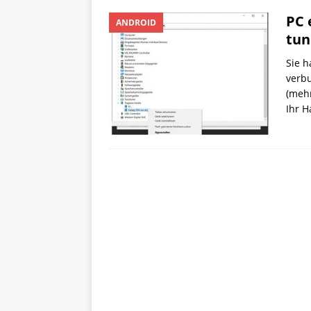
PC 
ANDROID
tun
Sie 
verbu
(mehr
Ihr H