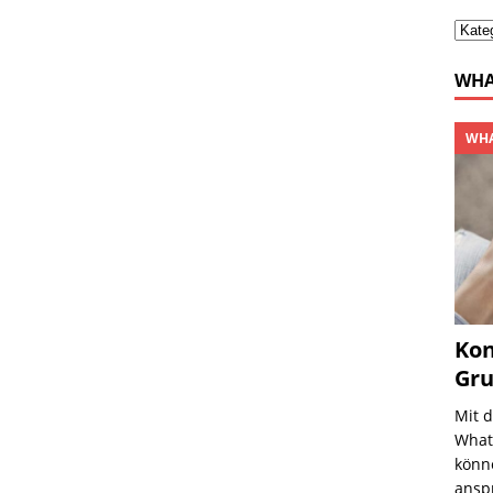
WHA
WHA
Kon
Gru
Mit 
What
könne
ansp