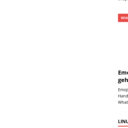
WHA
Emo
geh
Emoji
Handg
What
LINU