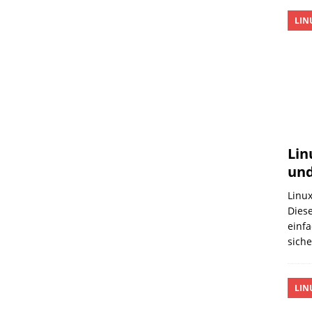
LIN
Lin
und
Linux
Diese
einfa
sich
LIN