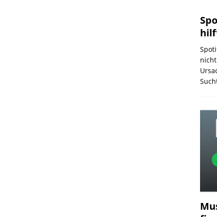
Spo
hilf
Spoti
nich
Ursac
Such
Mus