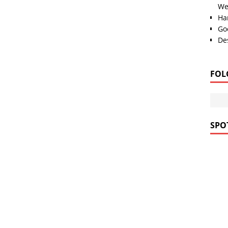
We
Han
Go
Des
FOL
SPOT