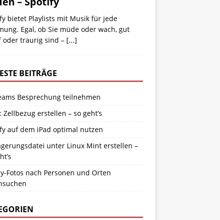
den – Spotify
fy bietet Playlists mit Musik für jede
mung. Egal, ob Sie müde oder wach, gut
 oder traurig sind –
[...]
ESTE BEITRÄGE
eams Besprechung teilnehmen
: Zellbezug erstellen – so geht’s
fy auf dem iPad optimal nutzen
gerungsdatei unter Linux Mint erstellen –
ht’s
y-Fotos nach Personen und Orten
hsuchen
EGORIEN