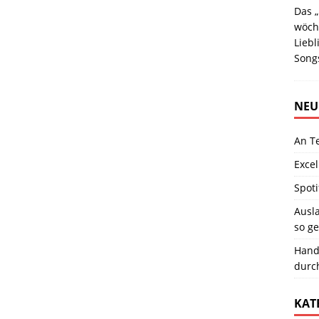
Das „
wöch
Lieb
Songs
NEU
An T
Excel
Spoti
Ausla
so ge
Hand
durc
KAT