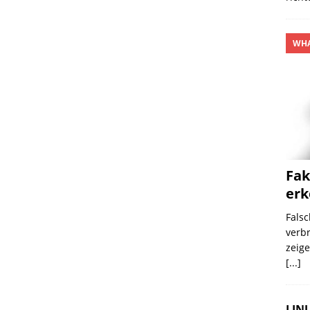
WHA
Fak
er
Falsc
verbr
zeige
[...]
LINU