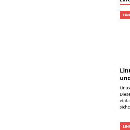
LIN
Lin
und
Linux
Diese
einfa
sich
LIN