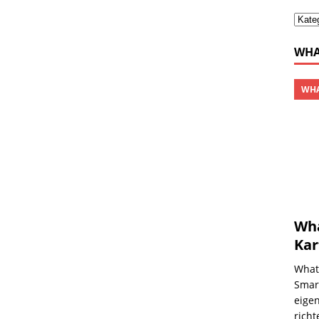
WHA
WHA
Wha
Kar
What
Smar
eige
richt