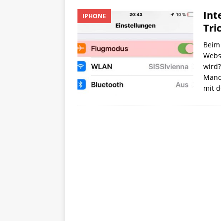
Int
IPHONE
Tri
Beim 
Webse
wird?
Manc
mit 