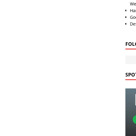
We
Han
Go
Des
FOL
SPOT