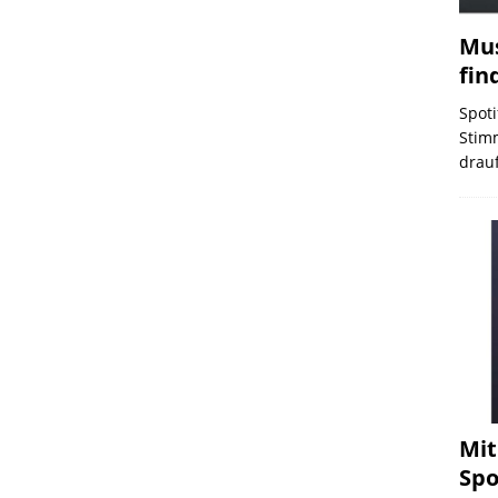
Mus
fin
Spoti
Stim
drauf
Mit
Spo