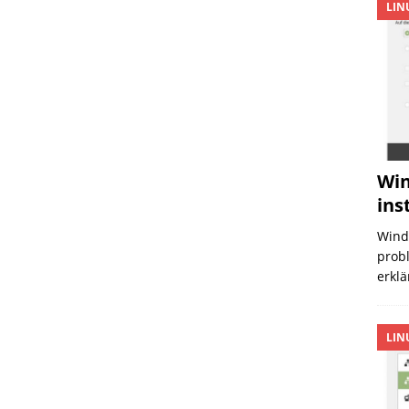
LIN
Win
ins
Wind
probl
erklä
LIN