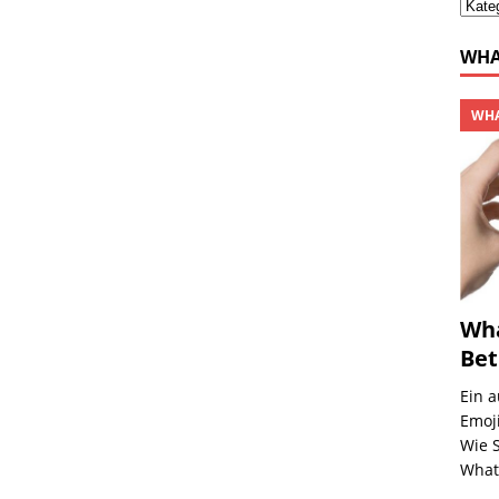
WHA
WHA
Wha
Bet
Ein 
Emoj
Wie S
Wha