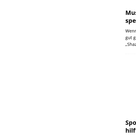
Mus
spe
Wenn
gut g
„Sha
Spo
hilf