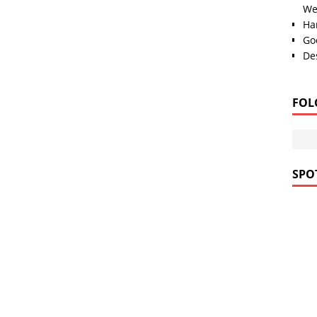
We
Han
Go
Des
FOL
SPOT