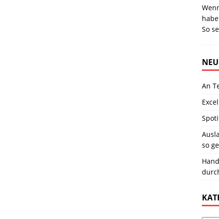
Wenn
haben
So s
NEU
An T
Excel
Spoti
Ausla
so ge
Hand
durc
KAT