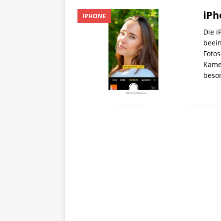
iPh
IPHONE
Die i
beei
Fotos
Kamer
beso