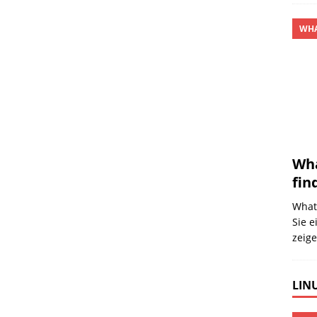
WHA
Wha
fin
What
Sie 
zeige
LINU