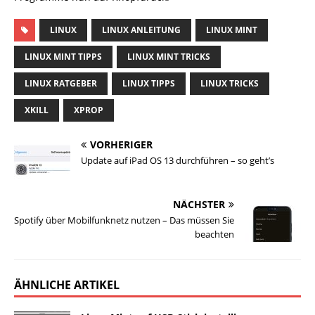
LINUX
LINUX ANLEITUNG
LINUX MINT
LINUX MINT TIPPS
LINUX MINT TRICKS
LINUX RATGEBER
LINUX TIPPS
LINUX TRICKS
XKILL
XPROP
VORHERIGER
Update auf iPad OS 13 durchführen – so geht’s
NÄCHSTER
Spotify über Mobilfunknetz nutzen – Das müssen Sie
beachten
ÄHNLICHE ARTIKEL