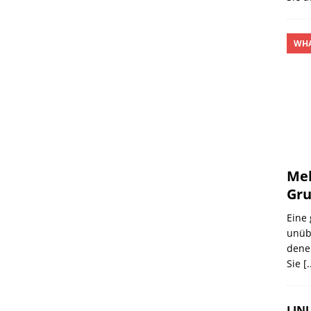
WHA
Meh
Gru
Eine
unübe
denen
Sie
[.
LINU