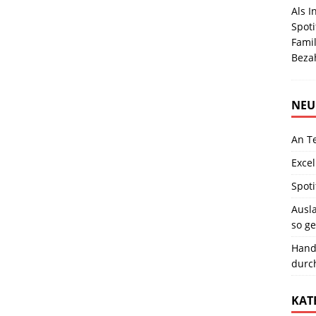
Als 
Spoti
Famil
Beza
NEU
An T
Excel
Spoti
Ausla
so ge
Hand
durc
KAT