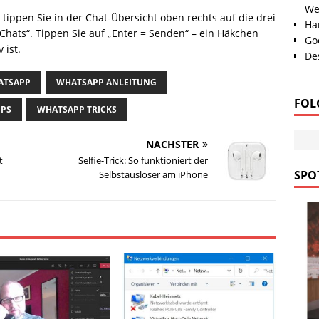
We
 tippen Sie in der Chat-Übersicht oben rechts auf die drei
Han
Chats“. Tippen Sie auf „Enter = Senden“ – ein Häkchen
Go
 ist.
Des
ATSAPP
WHATSAPP ANLEITUNG
FOL
PPS
WHATSAPP TRICKS
NÄCHSTER
t
Selfie-Trick: So funktioniert der
SPOT
Selbstauslöser am iPhone