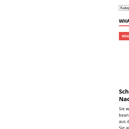
WHA
WHA
Sch
Nac
Sie 
beant
aus 
Sie 