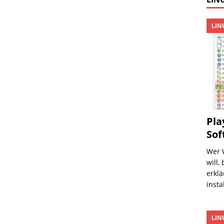
LIN
Pla
Sof
Wer 
will,
erklä
insta
LIN