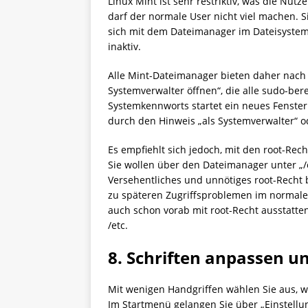
Linux Mint ist sehr restriktiv, was die Nu
darf der normale User nicht viel machen. 
sich mit dem Dateimanager im Dateisystem
inaktiv.
Alle Mint-Dateimanager bieten daher nach R
Systemverwalter öffnen“, die alle sudo-be
Systemkennworts startet ein neues Fenster 
durch den Hinweis „als Systemverwalter“ o
Es empfiehlt sich jedoch, mit den root-Rech
Sie wollen über den Dateimanager unter „/e
Versehentliches und unnötiges root-Recht 
zu späteren Zugriffsproblemen im normalen
auch schon vorab mit root-Recht ausstatt
/etc.
8. Schriften anpassen u
Mit wenigen Handgriffen wählen Sie aus, w
Im Startmenü gelangen Sie über „Einstellu