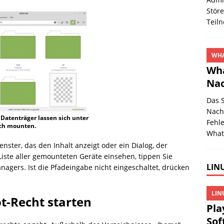
Stör
Teil
WHA
Wha
Nac
Das 
Nachr
atenträger lassen sich unter
Fehl
ach mounten.
What
nster, das den Inhalt anzeigt oder ein Dialog, der
Liste aller gemounteten Geräte einsehen, tippen Sie
LINU
nagers. Ist die Pfadeingabe nicht eingeschaltet, drücken
LIN
t-Recht starten
Pla
Sof