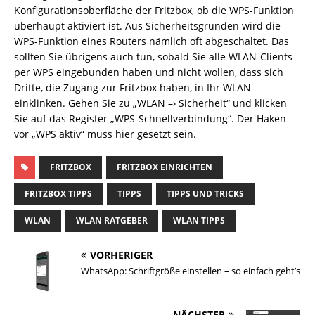
Konfigurationsoberfläche der Fritzbox, ob die WPS-Funktion
überhaupt aktiviert ist. Aus Sicherheitsgründen wird die
WPS-Funktion eines Routers nämlich oft abgeschaltet. Das
sollten Sie übrigens auch tun, sobald Sie alle WLAN-Clients
per WPS eingebunden haben und nicht wollen, dass sich
Dritte, die Zugang zur Fritzbox haben, in Ihr WLAN
einklinken. Gehen Sie zu „WLAN –› Sicherheit“ und klicken
Sie auf das Register „WPS-Schnellverbindung“. Der Haken
vor „WPS aktiv“ muss hier gesetzt sein.
FRITZBOX
FRITZBOX EINRICHTEN
FRITZBOX TIPPS
TIPPS
TIPPS UND TRICKS
WLAN
WLAN RATGEBER
WLAN TIPPS
VORHERIGER
WhatsApp: Schriftgröße einstellen – so einfach geht’s
NÄCHSTER