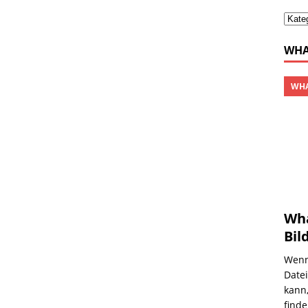
WHA
WHA
Wha
Bil
Wenn
Date
kann
find