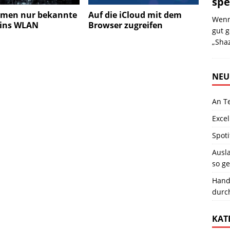
spe
men nur bekannte
Auf die iCloud mit dem
Wenn
 ins WLAN
Browser zugreifen
gut g
„Sha
NEU
An T
Excel
Spoti
Ausla
so ge
Hand
durc
KAT