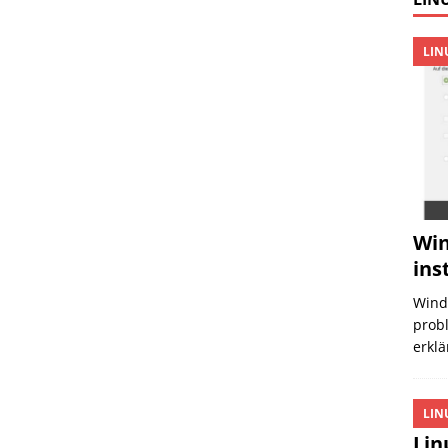
LIN
Win
ins
Wind
probl
erklä
LIN
Lin