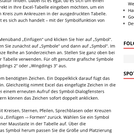
statur finden. Dabei ist es egal, ob es sich um einen
We
ekt in Ihre Excel-Tabelle eingeben möchten, um ein
Han
n Kreis zum Ankreuzen in der ausgedruckten Tabelle.
Go
t es sich auch handelt – mit der Symbolfunktion von
Des
s Menü­band „Einfügen“ und klicken Sie hier auf „Symbol“.
FOL
ken Sie zunächst auf „Symbole“ und dann auf „Symbol“. Im
nze Reihe an Sonderzeichen an. Stellen Sie ganz oben bei
Ihrer Tabelle verwenden. Für oft genutzte grafische Symbole
gdings 2“ oder „Wingdings 3“ aus.
SPOT
m benötigten Zeichen. Ein Doppelklick darauf fügt das
ein. Gleichzeitig nimmt Excel das eingefügte Zeichen in die
ei einem erneuten Aufruf des Symbol-Dialogfensters
ern können das Zeichen sofort doppelt anklicken.
it Kreisen, Sternen, Pfeilen, Sprechblasen oder Kreuzen
nü „Einfügen –› Formen“ zurück. Wählen Sie ein Symbol
ener Maustaste in der Tabelle auf. Über die
s Symbol herum passen Sie die Größe und Platzierung