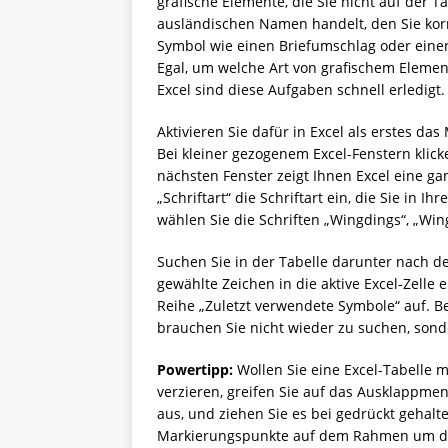
grafische Elemente, die Sie nicht auf der Ta
ausländischen Namen handelt, den Sie korr
Symbol wie einen Briefumschlag oder eine
Egal, um welche Art von grafischem Elemen
Excel sind diese Aufgaben schnell erledigt.
Aktivieren Sie dafür in Excel als erstes da
Bei kleiner gezogenem Excel-Fenstern klic
nächsten Fenster zeigt Ihnen Excel eine ga
„Schriftart“ die Schriftart ein, die Sie in 
wählen Sie die Schriften „Wingdings“, „Win
Suchen Sie in der Tabelle darunter nach de
gewählte Zeichen in die aktive Excel-Zelle 
Reihe „Zuletzt verwendete Symbole“ auf. B
brauchen Sie nicht wieder zu suchen, sond
Powertipp:
Wollen Sie eine Excel-Tabelle m
verzieren, greifen Sie auf das Ausklappme
aus, und ziehen Sie es bei gedrückt gehalt
Markierungspunkte auf dem Rahmen um da