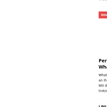
WHA
Per
Wh
What
an Ih
Mit d
trot
LINU