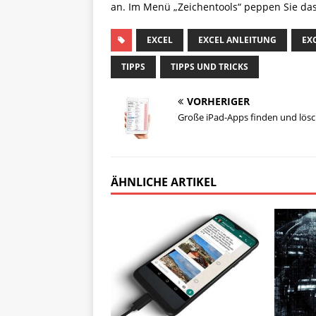
an. Im Menü „Zeichentools“ peppen Sie das
EXCEL
EXCEL ANLEITUNG
EX
TIPPS
TIPPS UND TRICKS
VORHERIGER
Große iPad-Apps finden und lös
ÄHNLICHE ARTIKEL