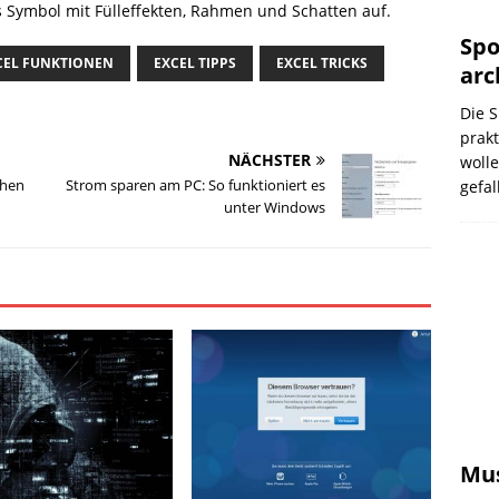
 Symbol mit Fülleffekten, Rahmen und Schatten auf.
Spo
CEL FUNKTIONEN
EXCEL TIPPS
EXCEL TRICKS
arc
Die S
prak
NÄCHSTER
wolle
chen
Strom sparen am PC: So funktioniert es
gefal
unter Windows
Mus