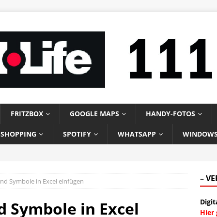
FRITZBOX
GOOGLE MAPS
HANDY-FOTOS
-SHOPPING
SPOTIFY
WHATSAPP
WINDOW
– V
nd Symbole in Excel einfügen
Digit
d Symbole in Excel
Hier