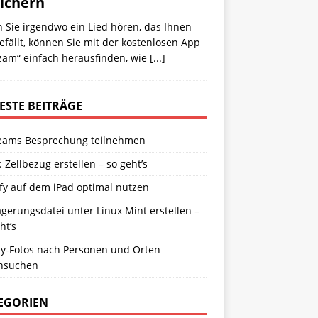
ichern
 Sie irgendwo ein Lied hören, das Ihnen
efällt, können Sie mit der kostenlosen App
zam“ einfach herausfinden, wie
[...]
ESTE BEITRÄGE
eams Besprechung teilnehmen
: Zellbezug erstellen – so geht’s
fy auf dem iPad optimal nutzen
gerungsdatei unter Linux Mint erstellen –
ht’s
y-Fotos nach Personen und Orten
hsuchen
EGORIEN