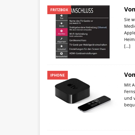
Vom
FRITZBOX
Sie w
Medie
Apple
Heimn
[…]
Vom
IPHONE
Mit A
Ferns
und 
bequ