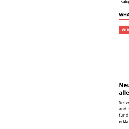
WHA
WHA
Neu
all
Sie 
ande
für 
erklä