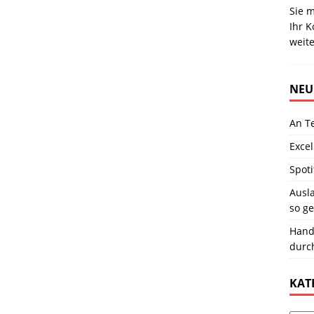
Sie 
Ihr K
weite
NEU
An T
Excel
Spoti
Ausla
so ge
Hand
durc
KAT