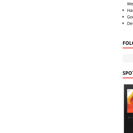
We
Han
Go
Des
FOL
SPOT