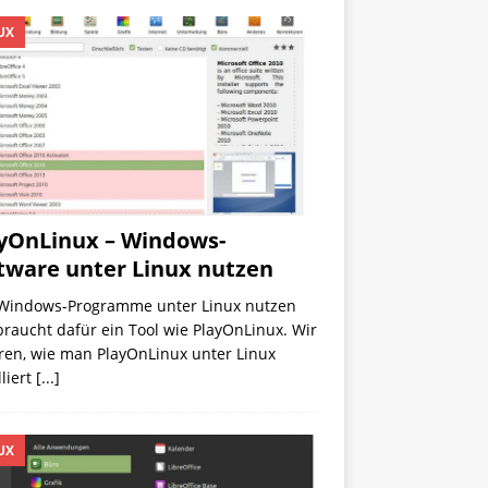
UX
yOnLinux – Windows-
tware unter Linux nutzen
Windows-Programme unter Linux nutzen
 braucht dafür ein Tool wie PlayOnLinux. Wir
ren, wie man PlayOnLinux unter Linux
lliert
[...]
UX