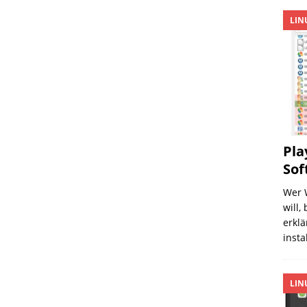
LIN
Pla
Sof
Wer 
will,
erklä
insta
LIN