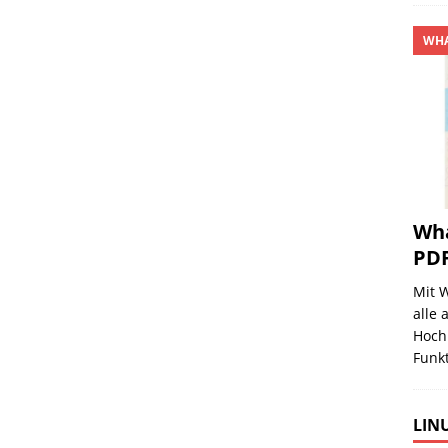
WHA
Wha
PDF
Mit 
alle
Hochl
Funkt
LINU