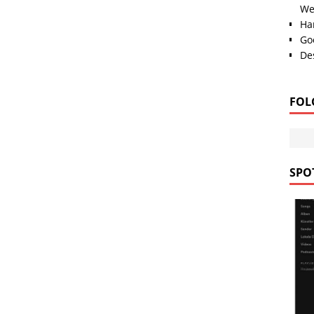
We
Han
Go
Des
FOL
SPOT