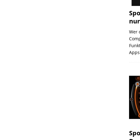
Spo
nur
Wer 
Compu
Funkt
App
Spo