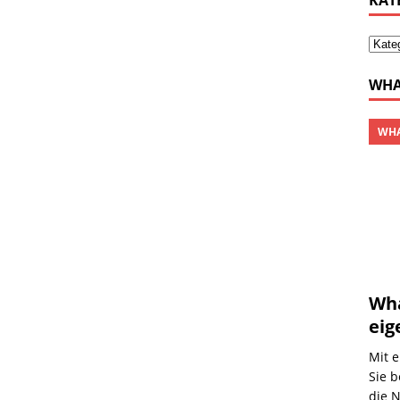
KAT
WHA
WHA
Wha
eig
Mit e
Sie 
die N