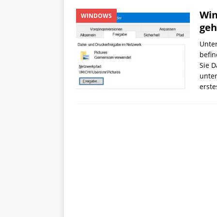
Win
WINDOWS
geh
Unte
befin
Sie D
unter
erst