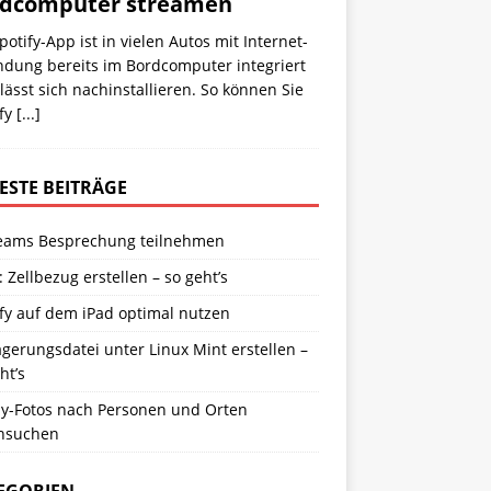
rdcomputer streamen
potify-App ist in vielen Autos mit Internet­
ndung bereits im Bordcomputer integriert
lässt sich nachinstallieren. So können Sie
ify
[...]
ESTE BEITRÄGE
eams Besprechung teilnehmen
: Zellbezug erstellen – so geht’s
fy auf dem iPad optimal nutzen
gerungsdatei unter Linux Mint erstellen –
ht’s
y-Fotos nach Personen und Orten
hsuchen