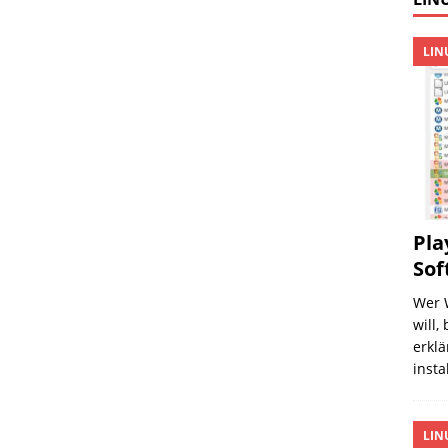
LIN
Pla
Sof
Wer 
will,
erklä
insta
LIN