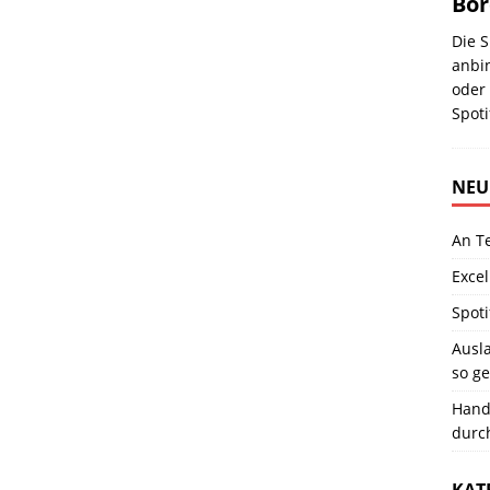
Bo
Die S
anbi
oder 
Spot
NEU
An T
Excel
Spoti
Ausla
so ge
Hand
durc