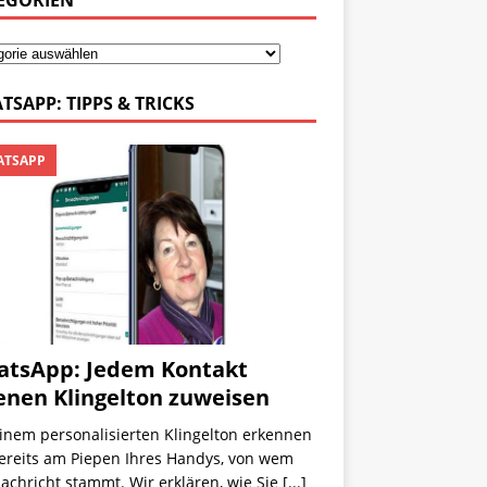
EGORIEN
TSAPP: TIPPS & TRICKS
TSAPP
tsApp: Jedem Kontakt
enen Klingelton zuweisen
inem personalisierten Klingelton erkennen
bereits am Piepen Ihres Handys, von wem
achricht stammt. Wir erklären, wie Sie
[...]