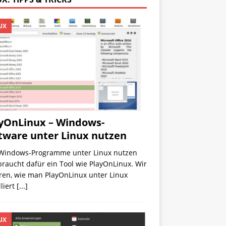
UX
yOnLinux – Windows-
tware unter Linux nutzen
Windows-Programme unter Linux nutzen
 braucht dafür ein Tool wie PlayOnLinux. Wir
ren, wie man PlayOnLinux unter Linux
lliert
[...]
UX