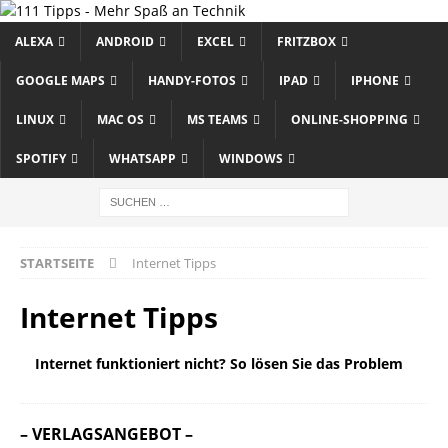
ALEXA
ANDROID
EXCEL
FRITZBOX
GOOGLE MAPS
HANDY-FOTOS
IPAD
IPHONE
LINUX
MAC OS
MS TEAMS
ONLINE-SHOPPING
SPOTIFY
WHATSAPP
WINDOWS
STARTSEITE
Internet Tipps
Internet Tipps
Internet funktioniert nicht? So lösen Sie das Problem
– VERLAGSANGEBOT –