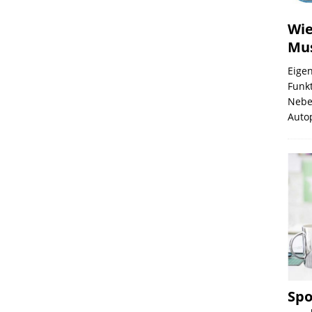
Wie
Mus
Eigen
Funkt
Nebe
Auto
Spo