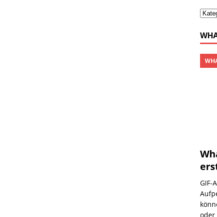
WHA
WHA
Wha
ers
GIF-
Aufp
könne
oder 