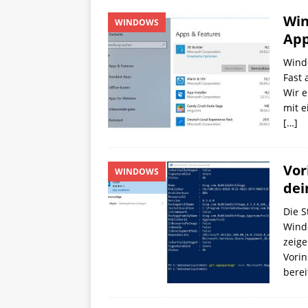
Win
WINDOWS
App
Windo
Fast 
Wir e
mit e
[…]
Vor
WINDOWS
dei
Die S
Windo
zeige
Vorin
berei