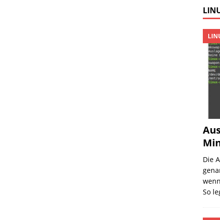
LINU
LIN
Aus
Min
Die 
gena
wenn 
So l