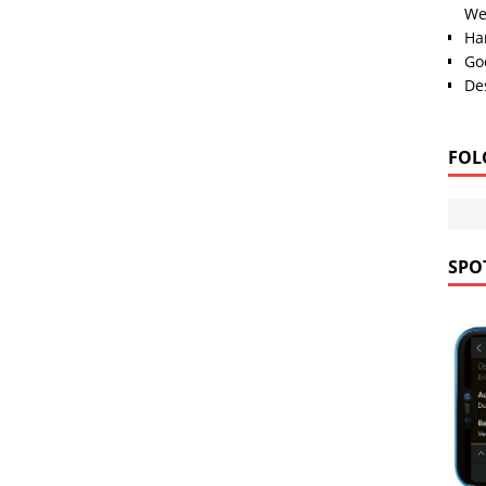
We
Han
Go
Des
FOL
SPOT