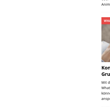
Anim
WHA
Kon
Gru
Mit 
What
könne
ansp