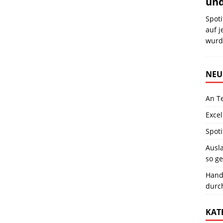
und
Spoti
auf j
wurde
NEU
An T
Excel
Spoti
Ausla
so ge
Hand
durc
KAT