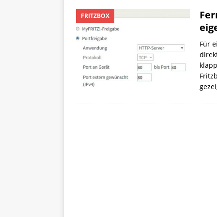
Fer
FRITZBOX
eig
Für 
direk
klapp
Fritz
gezei