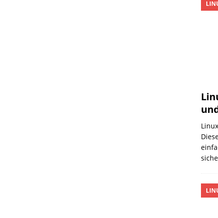
LIN
Lin
und
Linux
Diese
einfa
sich
LIN