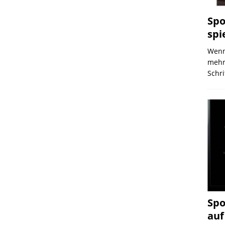
Spo
spi
Wenn 
mehre
Schri
Spo
auf