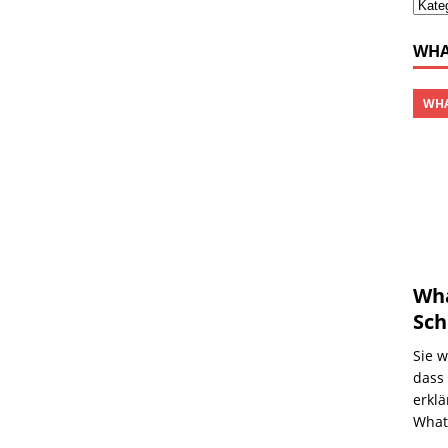
WHA
WHA
Wha
Sch
Sie 
dass
erklä
What