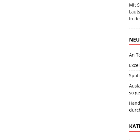
Mit S
Laut
In de
NEU
An T
Excel
Spoti
Ausla
so ge
Hand
durc
KAT