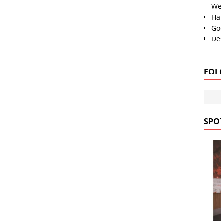
We
Han
Go
Des
FOL
SPOT