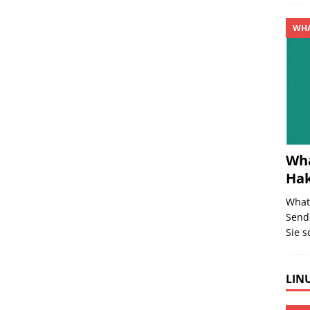
WHA
Wha
Ha
What
Send
Sie s
LINU