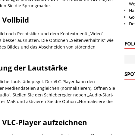
We
nden Sie die Sprungmarke.
Han
Go
Vollbild
Des
ild nach Rechtsklick und dem Kontextmenü „Video“
s besser ausnutzen. Die Optionen „Seitenverhältnis“ wie
FOL
es Bildes und das Abschneiden von störenden
ung der Lautstärke
SPOT
iche Lautstärkepegel. Der VLC-Player kann den
der Mediendateien angleichen (normalisieren). Öffnen Sie
dio“. Stellen Sie den Schieberegler neben „Audio-Start-
es Maß und aktivieren Sie die Option „Normalisiere die
 VLC-Player aufzeichnen