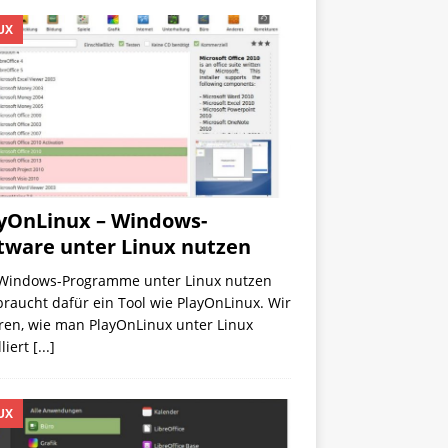
UX
yOnLinux – Windows-
tware unter Linux nutzen
Windows-Programme unter Linux nutzen
 braucht dafür ein Tool wie PlayOnLinux. Wir
ren, wie man PlayOnLinux unter Linux
lliert
[...]
UX