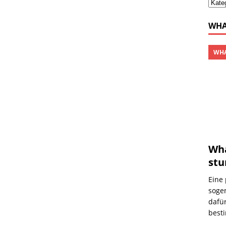
WHA
WHA
Wh
st
Eine 
soge
dafür
best