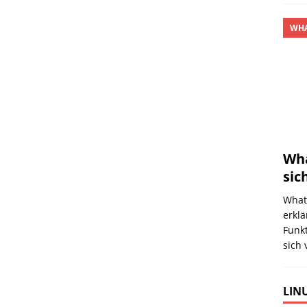
WHA
Wha
sic
What
erklä
Funk
sich 
LINU