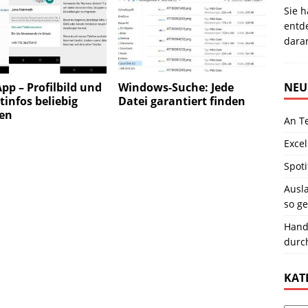
Sie h
entde
daran
p – Profilbild und
Windows-Suche: Jede
NEU
infos beliebig
Datei garantiert finden
en
An T
Excel
Spoti
Ausla
so ge
Hand
durc
KAT