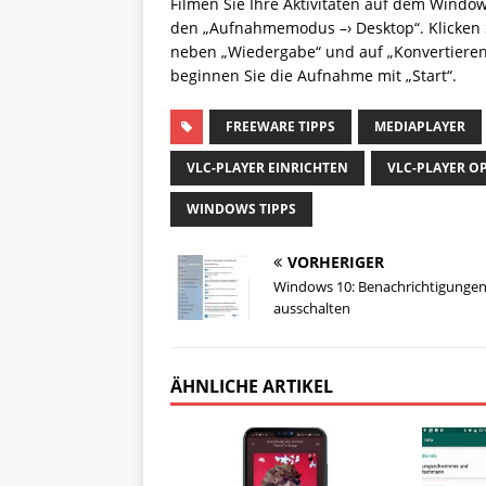
Filmen Sie Ihre Aktivitäten auf dem Wind
den „Aufnahmemodus –› Desktop“. Klicken Si
neben „Wiedergabe“ und auf „Konvertieren“
beginnen Sie die Aufnahme mit „Start“.
FREEWARE TIPPS
MEDIAPLAYER
VLC-PLAYER EINRICHTEN
VLC-PLAYER O
WINDOWS TIPPS
VORHERIGER
Windows 10: Benachrichtigunge
ausschalten
ÄHNLICHE ARTIKEL