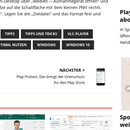
ows-Desktop über „Medien –› Aufnahmegerät öffnen“ und
e auf die Schaltfläche mit dem kleinen Pfeil rechts
Pla
. Legen Sie die „Zieldatei“ und das Format fest und
abo
In Sp
TIPPS
TIPPS UND TRICKS
VLC-PLAYER
öffen
Handg
PTIMAL NUTZEN
WINDOWS
WINDOWS 10
NÄCHSTER
n
Play Protect: Das bringt der Virenschutz
für den Play Store
Spo
wei