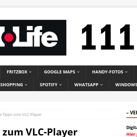
FRITZBOX
GOOGLE MAPS
HANDY-FOTOS
-SHOPPING
SPOTIFY
WHATSAPP
WINDOW
– V
 Tipps zum VLC-Player
Digit
 zum VLC-Player
Hier