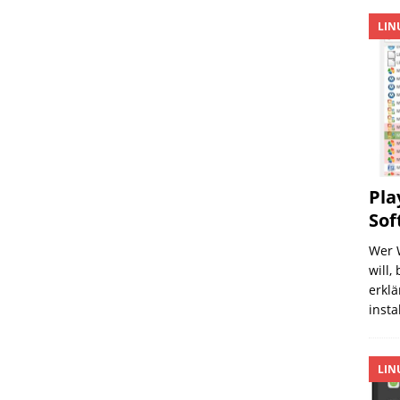
LIN
Pla
Sof
Wer 
will,
erklä
insta
LIN