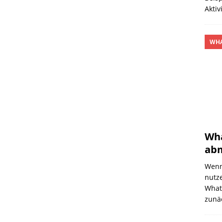
Akti
WHA
Wh
abm
Wenn
nutz
What
zunä