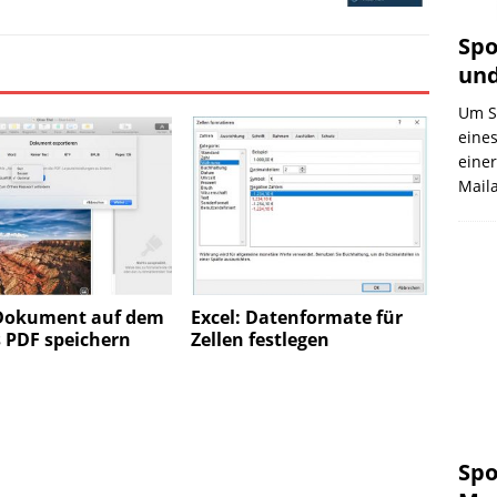
Spo
und
Um Sp
eines
eine
Mail
Dokument auf dem
Excel: Datenformate für
 PDF speichern
Zellen festlegen
Spo