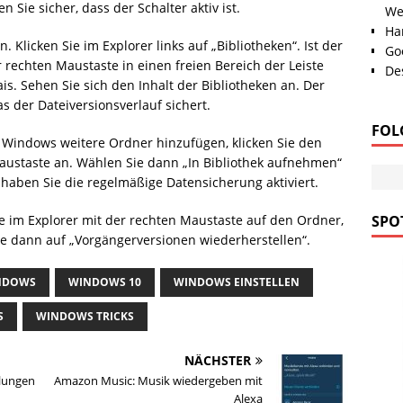
 Sie sicher, dass der Schalter aktiv ist.
We
Han
 Klicken Sie im Explorer links auf „Bibliotheken“. Ist der
Go
r rechten Maustaste in einen freien Bereich der Leiste
Des
s. Sehen Sie sich den Inhalt der Bibliotheken an. Der
as der Dateiversionsverlauf sichert.
FOL
Windows weitere Ordner hinzufügen, klicken Sie den
ustaste an. Wählen Sie dann „In Bibliothek aufnehmen“
 haben Sie die regelmäßige Datensicherung aktiviert.
ie im Explorer mit der rechten Maustaste auf den Ordner,
SPOT
ie dann auf „Vorgängerversionen wiederherstellen“.
NDOWS
WINDOWS 10
WINDOWS EINSTELLEN
S
WINDOWS TRICKS
NÄCHSTER
llungen
Amazon Music: Musik wiedergeben mit
Alexa