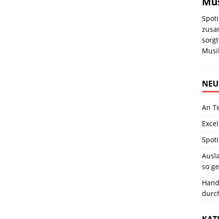
Mus
Spoti
zusa
sorgt
Mus
NEU
An T
Excel
Spoti
Ausla
so ge
Hand
durc