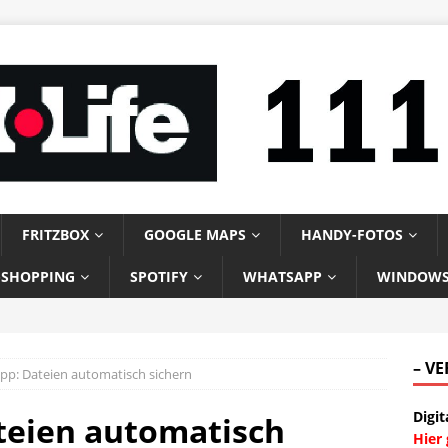
FRITZBOX
GOOGLE MAPS
HANDY-FOTOS
-SHOPPING
SPOTIFY
WHATSAPP
WINDOW
– V
pp: Dateien automatisch sichern
Digit
teien automatisch
Hier