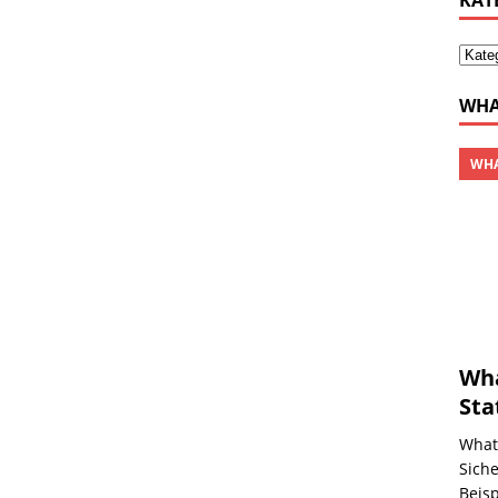
KAT
WHA
WHA
Wha
Sta
Whats
Siche
Beisp