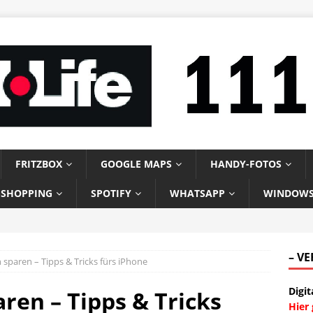
FRITZBOX
GOOGLE MAPS
HANDY-FOTOS
-SHOPPING
SPOTIFY
WHATSAPP
WINDOW
– V
paren – Tipps & Tricks fürs iPhone
Digit
en – Tipps & Tricks
Hier