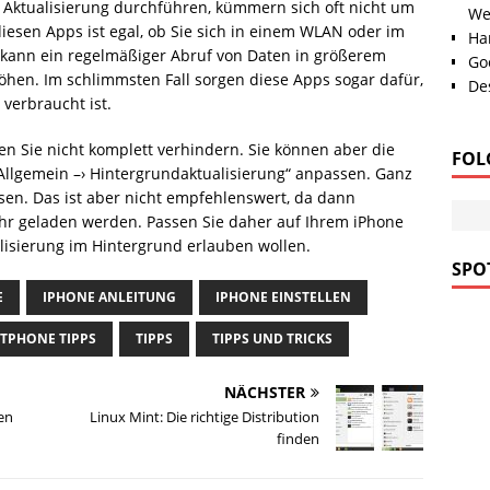
 Aktualisierung durchführen, kümmern sich oft nicht um
We
diesen Apps ist egal, ob Sie sich in einem WLAN oder im
Han
 kann ein regelmäßiger Abruf von Daten in größerem
Go
hen. Im schlimmsten Fall sorgen diese Apps sogar dafür,
Des
verbraucht ist.
en Sie nicht komplett verhindern. Sie können aber die
FOL
Allgemein –› Hintergrundaktualisierung“ anpassen. Ganz
psen. Das ist aber nicht empfehlenswert, da dann
r geladen werden. Passen Sie daher auf Ihrem iPhone
alisierung im Hintergrund erlauben wollen.
SPOT
E
IPHONE ANLEITUNG
IPHONE EINSTELLEN
TPHONE TIPPS
TIPPS
TIPPS UND TRICKS
NÄCHSTER
len
Linux Mint: Die richtige Distribution
finden