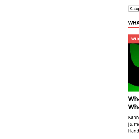
WHA
WHA
Wha
Wha
Kann
Ja, m
Handg