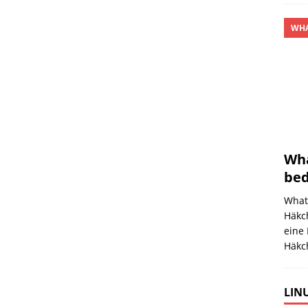
WHA
Wha
bed
What
Häkch
eine
Häkc
LINU