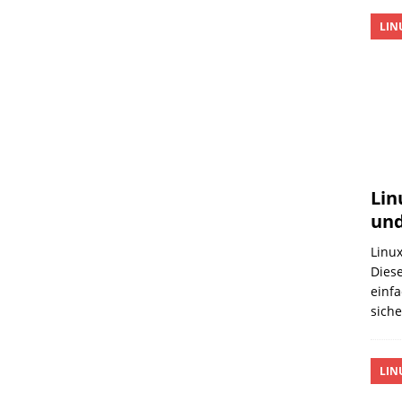
LIN
Lin
und
Linux
Diese
einfa
sich
LIN