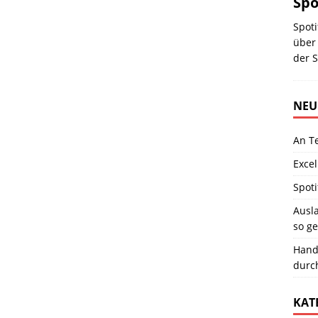
Spo
Spoti
über 
der S
NEU
An T
Excel
Spoti
Ausla
so ge
Hand
durc
KAT