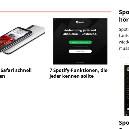
Spo
hör
Spoti
Laut
wiede
müss
 Safari schnell
7 Spotify-Funktionen, die
ßen
jeder kennen sollte
Spo