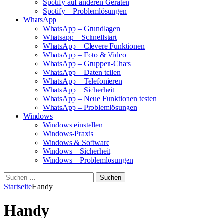
Spotify auf anderen Geräten
Spotify – Problemlösungen
WhatsApp
WhatsApp – Grundlagen
Whatsapp – Schnellstart
WhatsApp – Clevere Funktionen
WhatsApp – Foto & Video
WhatsApp – Gruppen-Chats
WhatsApp – Daten teilen
WhatsApp – Telefonieren
WhatsApp – Sicherheit
WhatsApp – Neue Funktionen testen
WhatsApp – Problemlösungen
Windows
Windows einstellen
Windows-Praxis
Windows & Software
Windows – Sicherheit
Windows – Problemlösungen
Suchen
nach:
Startseite
Handy
Handy