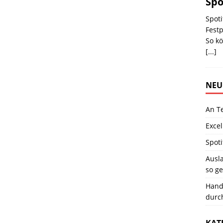
Spo
Spoti
Festp
So k
[...]
NEU
An T
Excel
Spoti
Ausla
so ge
Hand
durc