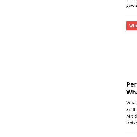
gewü
WHA
Per
Wh
What
an Ih
Mit d
trot