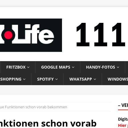
FRITZBOX
GOOGLE MAPS
HANDY-FOTOS
-SHOPPING
SPOTIFY
WHATSAPP
WINDOW
– V
Neue Funktionen schon vorab bekommen
Digit
nktionen schon vorab
Hier