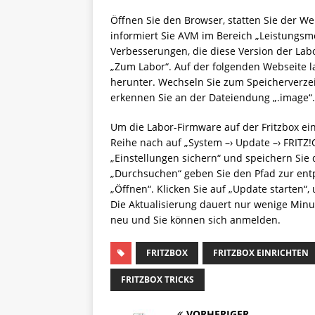
Öffnen Sie den Browser, statten Sie der We
informiert Sie AVM im Bereich „Leistungs
Verbesserungen, die diese Version der Lab
„Zum Labor“. Auf der folgenden Webseite l
herunter. Wechseln Sie zum Speicherverzei
erkennen Sie an der Dateiendung „.image“.
Um die Labor-Firmware auf der Fritzbox ein
Reihe nach auf „System –› Update –› FRITZ!O
„Einstellungen sichern“ und speichern Sie 
„Durchsuchen“ geben Sie den Pfad zur entp
„Öffnen“. Klicken Sie auf „Update starten“,
Die Aktualisierung dauert nur wenige Minute
neu und Sie können sich anmelden.
FRITZBOX
FRITZBOX EINRICHTEN
FRITZBOX TRICKS
VORHERIGER