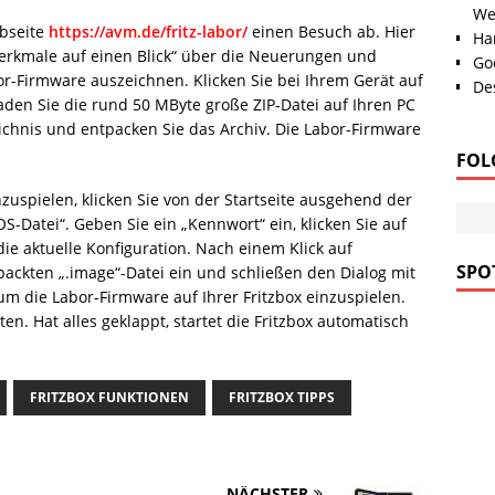
We
bseite
https://avm.de/fritz-labor/
einen Besuch ab. Hier
Han
merkmale auf einen Blick“ über die Neuerungen und
Go
or-Firmware auszeichnen. Klicken Sie bei Ihrem Gerät auf
Des
aden Sie die rund 50 MByte große ZIP-Datei auf Ihren PC
chnis und entpacken Sie das Archiv. Die Labor-Firmware
FOL
zuspielen, klicken Sie von der Startseite ausgehend der
S-Datei“. Geben Sie ein „Kennwort“ ein, klicken Sie auf
die aktuelle Konfiguration. Nach einem Klick auf
SPOT
ackten „.image“-Datei ein und schließen den Dialog mit
 um die Labor-Firmware auf Ihrer Fritzbox einzuspielen.
n. Hat alles geklappt, startet die Fritzbox automatisch
FRITZBOX FUNKTIONEN
FRITZBOX TIPPS
NÄCHSTER