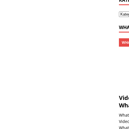
KAT
WHA
WHA
Vid
Wh
What
Video
What