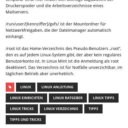
Druckerspooler und die Arbeitsverzeichnisse eines
Mailservers.
/run/user/[Kennziffer]/gvfs/ ist der Mountordner für
Netzwerkfreigaben, die der Dateimanager automatisch
einhängt.
/root ist das Home-Verzeichnis des Pseudo-Benutzers „root“,
den es auf jedem Linux-System gibt, der aber kein reguläres
Benutzerkonto ist. In Linux Mint ist die Anmeldung als root
deaktiviert. Das Verzeichnis ist für Notfälle unverzichtbar, im
täglichen Betrieb aber unerheblich.
LINUX
LINUX ANLEITUNG
LINUX EINRICHTEN
LINUX RATGEBER
LINUX TIPPS
LINUX TRICKS
LINUX VERZEICHNIS
TIPPS
TIPPS UND TRICKS