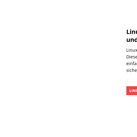
Lin
und
Linux
Diese
einfa
sich
LIN