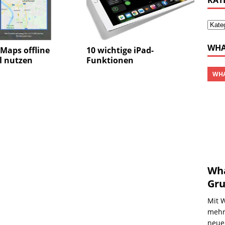
KAT
WHA
Maps offline
10 wichtige iPad-
l nutzen
Funktionen
WHA
Wha
Gru
Mit 
mehre
neue