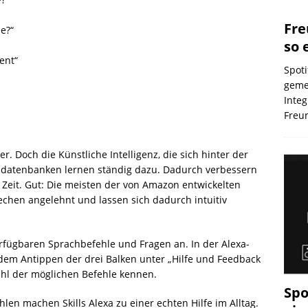
Fre
e?“
so 
ent“
Spot
geme
Integ
Freu
r. Doch die Künstliche Intelligenz, die sich hinter der
nsdatenbanken lernen ständig dazu. Dadurch verbessern
r Zeit. Gut: Die meisten der von Amazon entwickelten
chen angelehnt und lassen sich dadurch intuitiv
erfügbaren Sprachbefehle und Fragen an. In der Alexa-
em Antippen der drei Balken unter „Hilfe und Feedback
ahl der möglichen Befehle kennen.
Spo
en machen Skills Alexa zu einer echten Hilfe im Alltag.