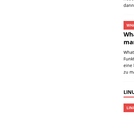
dan
WHA
Wha
mar
What
Funkt
eine 
zu m
LINU
LIN