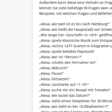
Außerdem kann Alexa eine Vielzahl an Fra
können Sie viele beliebige W-Fragen (wer, w
Beispiele, mit welchen Fragen und Befehle
„Alexa, wie weit ist es bis nach Hamburg?“
„Alexa, wie heißt die Hauptstadt von Schw
„Wie lange hat <Geschäft> in <Ort> geöffne
„Alexa, spiele klassische Musik zum Entsp
„Alexa, rechne 1477 Gramm in Kilogramm 
„Alexa, spiele beliebte Popmusik“
„Alexa, wer ist <Person>?“
„Alexa, schalte den Fernseher ein“
„Alexa, Abbruch!“
„Alexa, Pause!“
„Alexa, fortsetzen“
„Alexa, Lautstärke auf <1-10>“
„Alexa, suche mir ein Rezept mit Tomaten“
„Alexa, wie lautet das Datum?“
„Alexa, stelle einen Sleeptimer für 30 Minu
„Alexa, wie steht es bei <Fußballverein>?“
„Alexa, wer ist der Sänger von <Bandname>