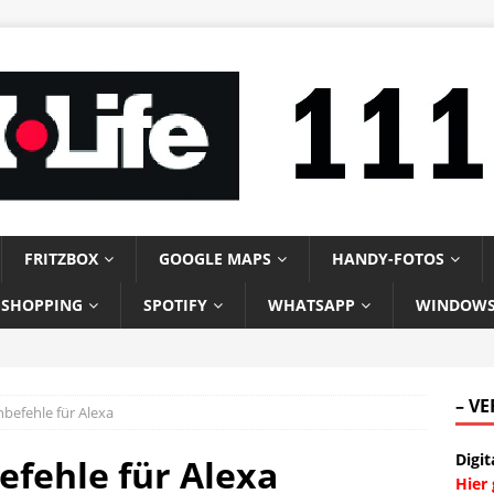
FRITZBOX
GOOGLE MAPS
HANDY-FOTOS
-SHOPPING
SPOTIFY
WHATSAPP
WINDOW
– V
hbefehle für Alexa
Digit
efehle für Alexa
Hier