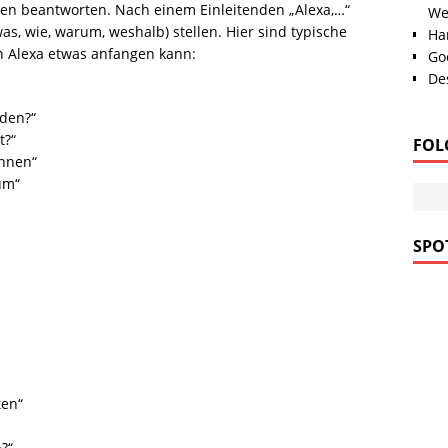
gen beantworten. Nach einem Einleitenden „Alexa,…“
We
as, wie, warum, weshalb) stellen. Hier sind typische
Han
n Alexa etwas anfangen kann:
Go
Des
eden?“
t?“
FOL
annen“
um“
SPOT
ten“
?“