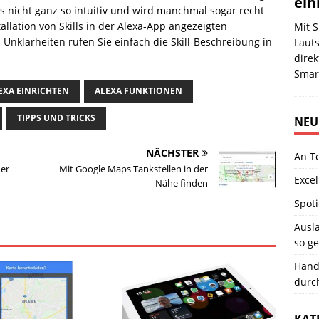
ein
gs nicht ganz so intuitiv und wird manchmal sogar recht
stallation von Skills in der Alexa-App angezeigten
Mit S
Unklarheiten rufen Sie einfach die Skill-Beschreibung in
Lauts
direk
Smar
EXA EINRICHTEN
ALEXA FUNKTIONEN
TIPPS UND TRICKS
NEU
NÄCHSTER
An T
der
Mit Google Maps Tankstellen in der
Excel
Nähe finden
Spoti
Ausla
so ge
Hand
durc