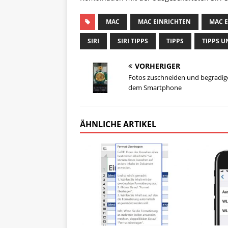
MAC
MAC EINRICHTEN
MAC E
SIRI
SIRI TIPPS
TIPPS
TIPPS U
VORHERIGER
Fotos zuschneiden und begradig
dem Smartphone
ÄHNLICHE ARTIKEL