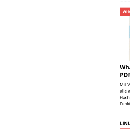
WHA
Wha
PDF
Mit 
alle
Hochl
Funkt
LINU