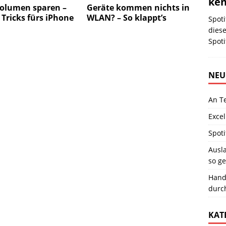
ken
olumen sparen –
Geräte kommen nichts in
 Tricks fürs iPhone
WLAN? – So klappt’s
Spoti
diese
Spot
NEU
An T
Excel
Spoti
Ausla
so ge
Hand
durc
KAT