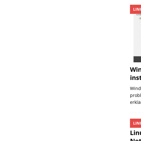
LIN
Win
ins
Wind
probl
erklä
LIN
Lin
Net