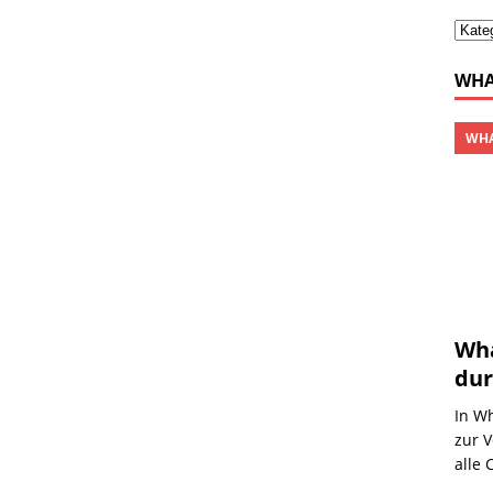
WHA
WHA
Wha
dur
In W
zur V
alle