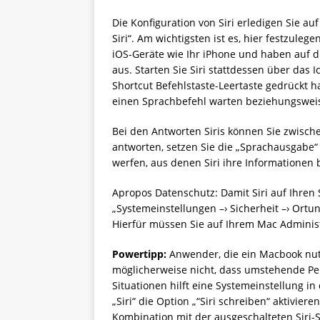
Die Konfiguration von Siri erledigen Sie au
Siri“. Am wichtigsten ist es, hier festzulege
iOS-Geräte wie Ihr iPhone und haben auf die
aus. Starten Sie Siri stattdessen über das
Shortcut Befehlstaste-Leertaste gedrückt ha
einen Sprachbefehl warten beziehungsweis
Bei den Antworten Siris können Sie zwische
antworten, setzen Sie die „Sprachausgabe“
werfen, aus denen Siri ihre Informationen b
Apropos Datenschutz: Damit Siri auf Ihren
„Systemeinstellungen –› Sicherheit –› Ortun
Hierfür müssen Sie auf Ihrem Mac Administ
Powertipp:
Anwender, die ein Macbook nut
möglicherweise nicht, dass umstehende Per
Situationen hilft eine Systemeinstellung in
„Siri“ die Option „“Siri schreiben“ aktiviere
Kombination mit der ausgeschalteten Siri