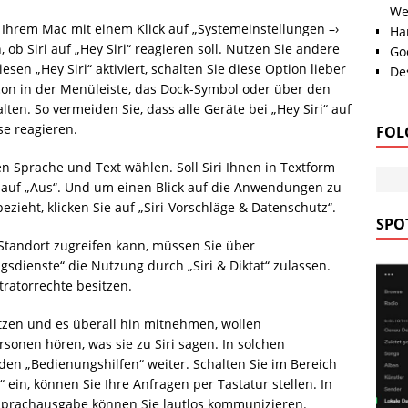
We
f Ihrem Mac mit einem Klick auf „Systemeinstellungen –›
Han
n, ob Siri auf „Hey Siri“ reagieren soll. Nutzen Sie andere
Go
sen „Hey Siri“ aktiviert, schalten Sie diese Option lieber
Des
 Icon in der Menüleiste, das Dock-Symbol oder über den
lten. So vermeiden Sie, dass alle Geräte bei „Hey Siri“ auf
e reagieren.
FOL
n Sprache und Text wählen. Soll Siri Ihnen in Textform
 auf „Aus“. Und um einen Blick auf die Anwendungen zu
ezieht, klicken Sie auf „Siri-Vorschläge & Datenschutz“.
SPOT
 Standort zugreifen kann, müssen Sie über
gsdienste“ die Nutzung durch „Siri & Diktat“ zulassen.
ratorrechte besitzen.
zen und es überall hin mitnehmen, wollen
sonen hören, was sie zu Siri sagen. In solchen
 den „Bedienungshilfen“ weiter. Schalten Sie im Bereich
n“ ein, können Sie Ihre Anfragen per Tastatur stellen. In
-Sprachausgabe können Sie lautlos kommunizieren.