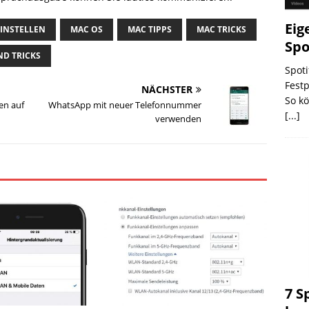
Eig
INSTELLEN
MAC OS
MAC TIPPS
MAC TRICKS
Spo
ND TRICKS
Spoti
Festp
NÄCHSTER
So k
en auf
WhatsApp mit neuer Telefonnummer
[...]
verwenden
7 S