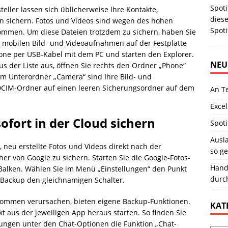
Spoti
ller lassen sich üblicherweise Ihre Kontakte,
diese
n sichern. Fotos und Videos sind wegen des hohen
Spot
mmen. Um diese Dateien trotzdem zu sichern, haben Sie
 mobilen Bild- und Videoaufnahmen auf der Festplatte
one per USB-Kabel mit dem PC und starten den Explorer.
NEU
us der Liste aus, öffnen Sie rechts den Ordner „Phone“
m Unterordner „Camera“ sind Ihre Bild- und
 DCIM-Ordner auf einen leeren Sicherungsordner auf dem
An T
Excel
sofort in der Cloud sichern
Spoti
Ausla
, neu erstellte Fotos und Videos direkt nach der
so ge
 von Google zu sichern. Starten Sie die Google-Fotos-
Hand
 Balken. Wählen Sie im Menü „Einstellungen“ den Punkt
durc
n Backup den gleichnamigen Schalter.
ufkommen verursachen, bieten eigene Backup-Funktionen.
KAT
kt aus der jeweiligen App heraus starten. So finden Sie
lungen unter den Chat-Optionen die Funktion „Chat-