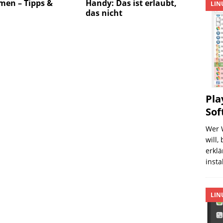
men – Tipps &
Handy: Das ist erlaubt,
LIN
das nicht
Pla
Sof
Wer 
will,
erklä
insta
LIN