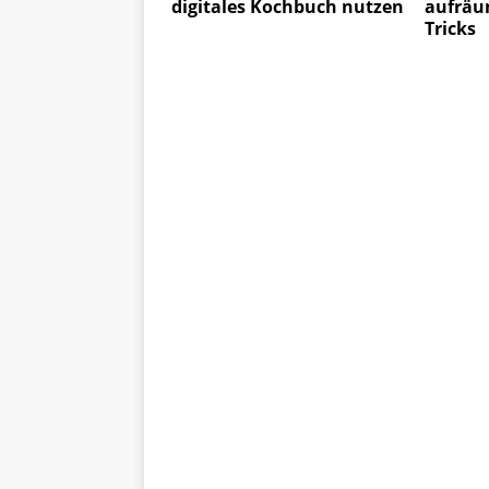
digitales Kochbuch nutzen
aufräu
Tricks