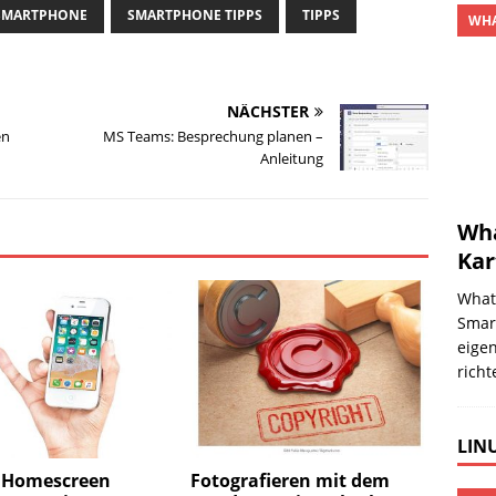
SMARTPHONE
SMARTPHONE TIPPS
TIPPS
WHA
NÄCHSTER
en
MS Teams: Besprechung planen –
Anleitung
Wha
Kar
What
Smar
eige
richt
LINU
 Homescreen
Fotografieren mit dem