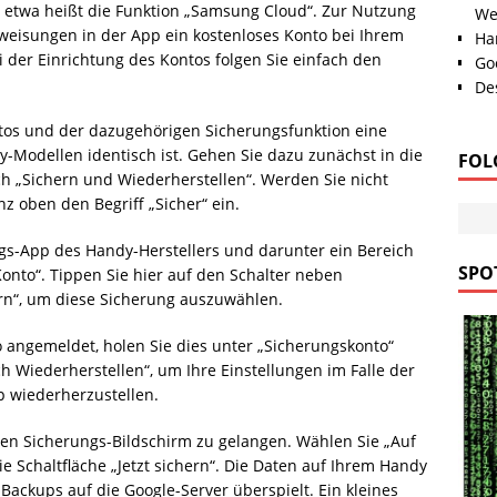
g etwa heißt die Funktion „Samsung Cloud“. Zur Nutzung
We
isungen in der App ein kostenloses Konto bei Ihrem
Han
 der Einrichtung des Kontos folgen Sie einfach den
Go
Des
tos und der dazugehörigen Sicherungsfunktion eine
dy-Modellen identisch ist. Gehen Sie dazu zunächst in die
FOL
h „Sichern und Wiederherstellen“. Werden Sie nicht
nz oben den Begriff „Sicher“ ein.
gs-App des Handy-Herstellers und darunter ein Bereich
SPOT
nto“. Tippen Sie hier auf den Schalter neben
rn“, um diese Sicherung auszuwählen.
o angemeldet, holen Sie dies unter „Sicherungskonto“
ch Wiederherstellen“, um Ihre Einstellungen im Falle der
p wiederherzustellen.
den Sicherungs-Bildschirm zu gelangen. Wählen Sie „Auf
e Schaltfläche „Jetzt sichern“. Die Daten auf Ihrem Handy
ackups auf die Google-Server überspielt. Ein kleines