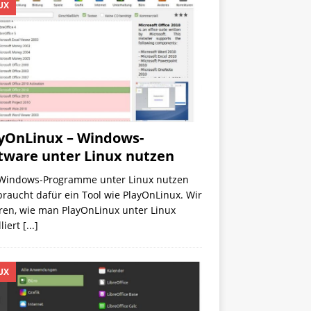
UX
yOnLinux – Windows-
tware unter Linux nutzen
Windows-Programme unter Linux nutzen
 braucht dafür ein Tool wie PlayOnLinux. Wir
ren, wie man PlayOnLinux unter Linux
lliert
[...]
UX