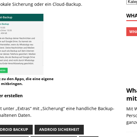
 lokale Sicherung oder ein Cloud-Backup.
WHA
WHA
zu den Apps, die eine eigene
 mitbringen.
Wha
r erstellen
mit
 unter „Extras“ mit „Sicherung“ eine handliche Backup-
Mit 
haltenen Daten.
Perso
ganze
DROID BACKUP
ANDROID SICHERHEIT