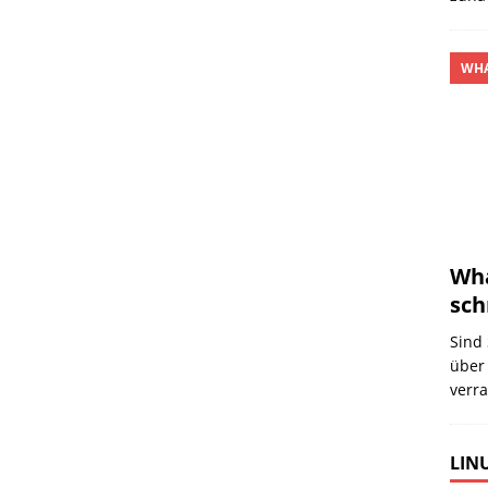
WHA
Wha
sch
Sind 
über
verra
LINU