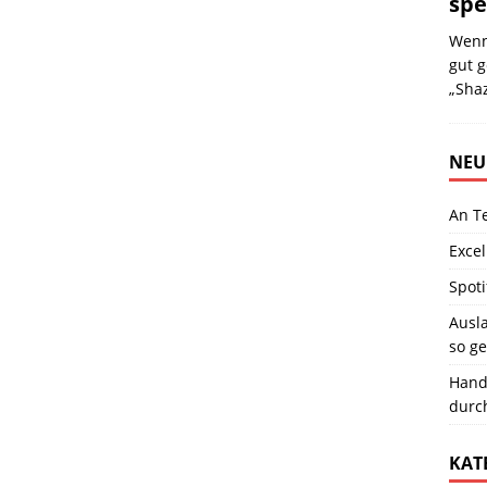
spe
Wenn
gut g
„Sha
NEU
An T
Excel
Spoti
Ausla
so ge
Hand
durc
KAT