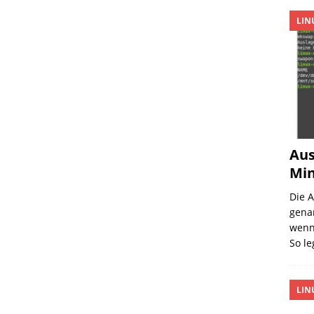
LIN
Aus
Min
Die 
gena
wenn 
So l
LIN