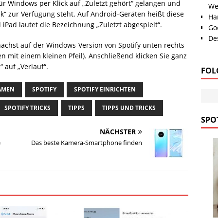
 für Windows per Klick auf „Zuletzt gehört“ gelangen und
We
ek“ zur Verfügung steht. Auf Android-Geräten heißt diese
Han
d iPad lautet die Bezeichnung „Zuletzt abgespielt“.
Go
Des
nächst auf der Windows-Version von Spotify unten rechts
n mit einem kleinen Pfeil). Anschließend klicken Sie ganz
 auf „Verlauf“.
FOL
AMEN
SPOTIFY
SPOTIFY EINRICHTEN
SPOTIFY TRICKS
TIPPS
TIPPS UND TRICKS
SPOT
NÄCHSTER
e
Das beste Kamera-Smartphone finden