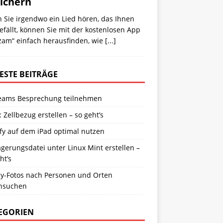
ichern
 Sie irgendwo ein Lied hören, das Ihnen
efällt, können Sie mit der kostenlosen App
zam“ einfach herausfinden, wie
[...]
ESTE BEITRÄGE
eams Besprechung teilnehmen
: Zellbezug erstellen – so geht’s
fy auf dem iPad optimal nutzen
gerungsdatei unter Linux Mint erstellen –
ht’s
y-Fotos nach Personen und Orten
hsuchen
EGORIEN