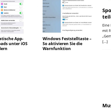
Spo
tei
Eine 
mit F
„Geme
tische App-
Windows Feststelltaste –
[...]
ads unter iOS
So aktivieren Sie die
dern
Warnfunktion
Mus