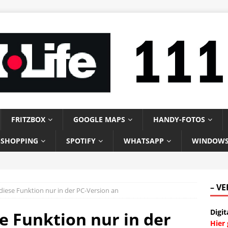
FRITZBOX
GOOGLE MAPS
HANDY-FOTOS
-SHOPPING
SPOTIFY
WHATSAPP
WINDOW
– V
 diese Funktion nur in der PC-Version an
Digit
se Funktion nur in der
Hier