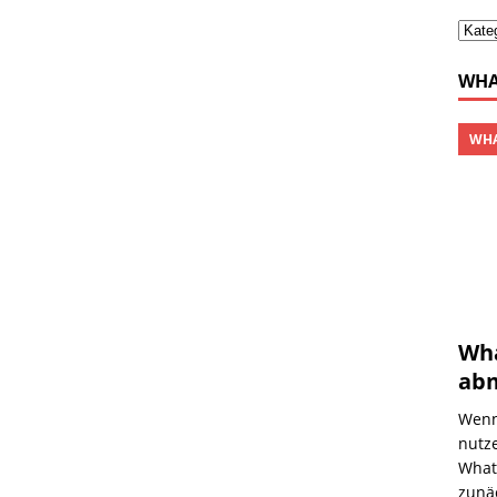
WHA
WHA
Wh
abm
Wenn
nutz
What
zunä