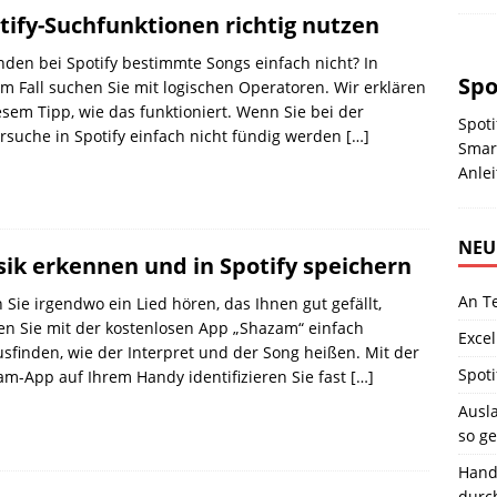
tify-Suchfunktionen richtig nutzen
inden bei Spotify bestimmte Songs einfach nicht? In
Spo
m Fall suchen Sie mit logischen Operatoren. Wir erklären
esem Tipp, wie das funktioniert. Wenn Sie bei der
Spoti
rsuche in Spotify einfach nicht fündig werden
[…]
Smar
Anlei
NEU
ik erkennen und in Spotify speichern
An T
Sie irgendwo ein Lied hören, das Ihnen gut gefällt,
n Sie mit der kostenlosen App „Shazam“ einfach
Excel
sfinden, wie der Interpret und der Song heißen. Mit der
Spoti
m-App auf Ihrem Handy identifizieren Sie fast
[…]
Ausla
so ge
Hand
durc