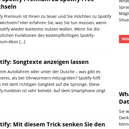
What
hseln
Spra
Mögl
fy Premium ist Ihnen zu teuer und Sie möchten zu Spotify
Situa
wechseln? Hier erfahren Sie, was Sie tun müssen, wenn
potify wieder kostenlos nutzen wollen. Wenn Sie die
zlichen Funktionen des kostenpflichtigen Spotify-
WHA
ium-Abos
[…]
tify: Songtexte anzeigen lassen
im Autofahren oder unter der Dusche – was gibt es
eres, als bei Ohrwürmern mitzugrölen? Spotify hilft
 mit dem richtigen Songtext auf die Sprünge. Diese
fy-Funktion ist sehr beliebt: Auf dem Smartphone zeigt
Wha
Da
Sie 
Dank
tify: Mit diesem Trick senken Sie den
könn