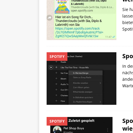
Sie h
lasse
biete
Spoti
Spo
SPOTIFY
In de
nächs
änder
Warte
Spo
SPOTIFY
wie