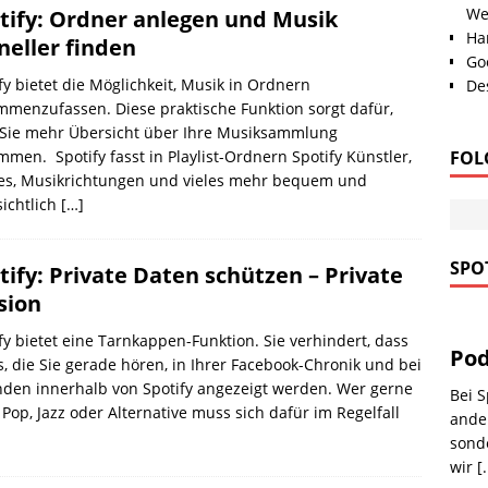
We
tify: Ordner anlegen und Musik
Han
neller finden
Go
fy bietet die Möglichkeit, Musik in Ordnern
Des
menzufassen. Diese praktische Funktion sorgt dafür,
 Sie mehr Übersicht über Ihre Musiksammlung
FOL
men. Spotify fasst in Playlist-Ordnern Spotify Künstler,
es, Musikrichtungen und vieles mehr bequem und
ichtlich
[…]
SPOT
tify: Private Daten schützen – Private
sion
fy bietet eine Tarnkappen-Funktion. Sie verhindert, dass
Pod
, die Sie gerade hören, in Ihrer Facebook-Chronik und bei
den innerhalb von Spotify angezeigt werden. Wer gerne
Bei S
 Pop, Jazz oder Alternative muss sich dafür im Regelfall
ander
sonde
wir
[.