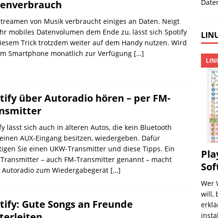
Date
enverbrauch
treamen von Musik verbraucht einiges an Daten. Neigt
Ihr mobiles Datenvolumen dem Ende zu, lässt sich Spotify
LINU
iesem Trick trotzdem weiter auf dem Handy nutzen. Wird
am Smartphone monatlich zur Verfügung
[…]
LIN
tify über Autoradio hören – per FM-
nsmitter
fy lässt sich auch in älteren Autos, die kein Bluetooth
einen AUX-Eingang besitzen, wiedergeben. Dafür
igen Sie einen UKW-Transmitter und diese Tipps. Ein
Pla
Transmitter – auch FM-Transmitter genannt – macht
Sof
s Autoradio zum Wiedergabegerät
[…]
Wer 
will,
tify: Gute Songs an Freunde
erklä
terleiten
insta