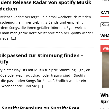
 dem Release Radar von Spotify Musik
decken
KAT
Release Radar“ versorgt Sie einmal wöchentlich mit den
rscheinungen Ihrer Lieblings-Bands und empfiehlt
dem Songs, die Ihnen gefallen könnten. Egal, welche
 man man gerne hört: Meist hört man bei Spotify wieder
WHA
wieder
[…]
WHA
ik passend zur Stimmung finden –
tify
fy bietet Playlists mit Musik für jede Stimmung. Egal, ob
üde oder wach, gut drauf oder traurig sind – Spotify
 die passenden Songs für Sie auf. Endlich wieder ein
es Wochenende, und Sie
[…]
Wha
Spr
 Spotify Premium zu Spotify Free