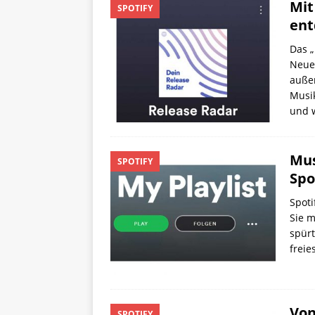
Mit
SPOTIFY
ent
Das „
Neue
außer
Musik
und 
Mus
SPOTIFY
Spo
Spoti
Sie m
spürt
frei
Von
SPOTIFY