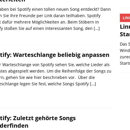
aben bei Spotify einen tollen neuen Song entdeckt? Dann
n Sie Ihre Freunde per Link daran teilhaben. Spotify
LIN
t dafür mehrere Möglichkeiten an. Beim Stöbern in
Lin
fy stoßen Sie auf einen interessanten Song, den
[…]
St
Das 
Windo
tify: Warteschlange beliebig anpassen
zurec
Star
r Warteschlange von Spotify sehen Sie, welche Lieder als
tes abgespielt werden. Um die Reihenfolge der Songs zu
n, gehen Sie wie hier beschrieben vor. Über die
schlange legen Sie fest, welche Songs Spotify
[…]
tify: Zuletzt gehörte Songs
derfinden