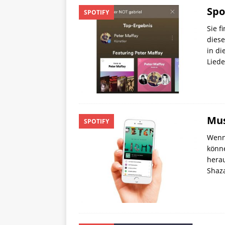
Spo
SPOTIFY
Sie f
diese
in di
Liede
Mus
SPOTIFY
Wenn 
könne
herau
Shaza