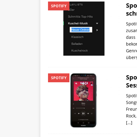
Spo
SPOTIFY
sch
Spoti
zusam
dass
bekom
Genr
übers
Spo
SPOTIFY
Ses
Spoti
Songs
Freun
Rock,
[…]