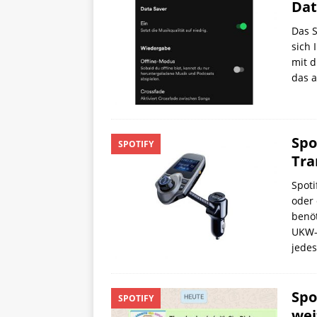
Dat
Das S
sich 
mit d
das 
Spo
SPOTIFY
Tra
Spoti
oder 
benöt
UKW-
jede
Spo
SPOTIFY
wei