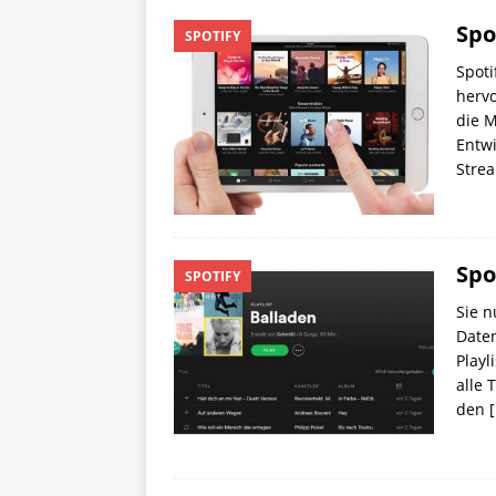
Spo
SPOTIFY
Spoti
hervo
die M
Entwi
Stre
Spo
SPOTIFY
Sie n
Date
Playl
alle 
den