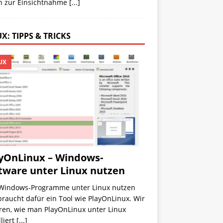
n zur Einsichtnahme
[...]
X: TIPPS & TRICKS
UX
yOnLinux – Windows-
tware unter Linux nutzen
Windows-Programme unter Linux nutzen
 braucht dafür ein Tool wie PlayOnLinux. Wir
ren, wie man PlayOnLinux unter Linux
lliert
[...]