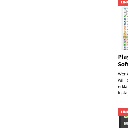
LIN
Pla
Sof
Wer 
will,
erklä
insta
LIN