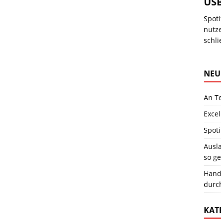
USB
Spot
nutz
schli
NEU
An T
Excel
Spoti
Ausla
so ge
Hand
durc
KAT