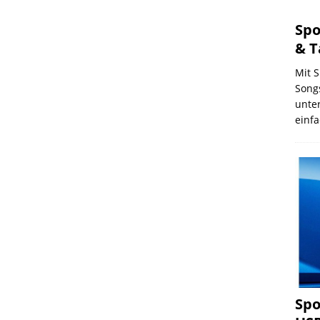
Spo
& T
Mit S
Songs
unte
einfa
Spo