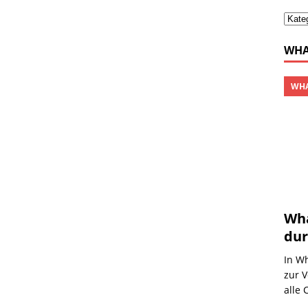
WHA
WHA
Wha
dur
In W
zur V
alle