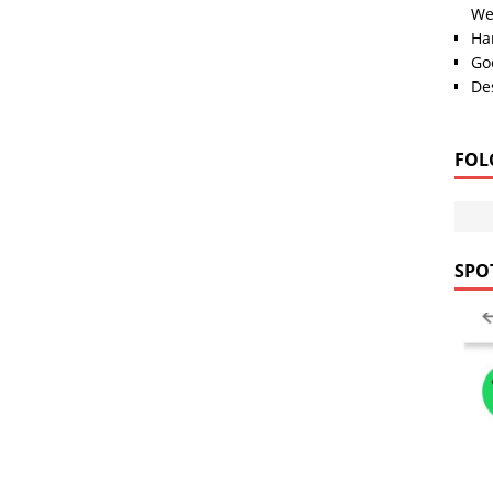
We
Han
Go
Des
FOL
SPOT