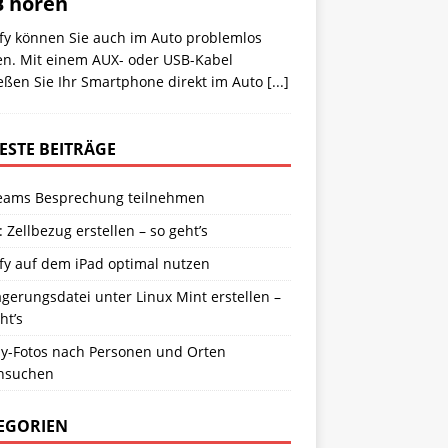
 hören
ify können Sie auch im Auto problemlos
en. Mit einem AUX- oder USB-Kabel
eßen Sie Ihr Smartphone direkt im Auto
[...]
ESTE BEITRÄGE
eams Besprechung teilnehmen
: Zellbezug erstellen – so geht’s
fy auf dem iPad optimal nutzen
gerungsdatei unter Linux Mint erstellen –
ht’s
y-Fotos nach Personen und Orten
hsuchen
EGORIEN