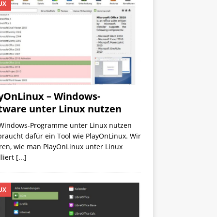
UX
yOnLinux – Windows-
tware unter Linux nutzen
Windows-Programme unter Linux nutzen
 braucht dafür ein Tool wie PlayOnLinux. Wir
ren, wie man PlayOnLinux unter Linux
lliert
[...]
UX