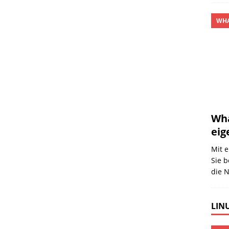
WHA
Wha
eig
Mit e
Sie 
die N
LINU