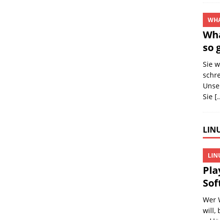
WHA
Wha
so 
Sie 
schr
Unser
Sie
[.
LINU
LIN
Pla
Sof
Wer 
will,