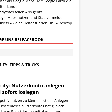
sser als Google Maps? Mit Google Earth die
lt erkunden
dyfotos teilen – so geht’s
ogle Maps nutzen und Stau vermeiden
klets – kleine Helfer für den Linux-Desktop
GE UNS BEI FACEBOOK
IFY: TIPPS & TRICKS
tify: Nutzerkonto anlegen
 sofort loslegen
otify nutzen zu können, ist das Anlegen
 kostenloses Nutzerkontos nötig. Nach
r kurze Registrierung mit Namen und