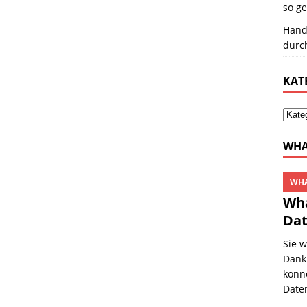
so ge
Hand
durc
KAT
WHA
WHA
Wha
Da
Sie 
Dank
könn
Date