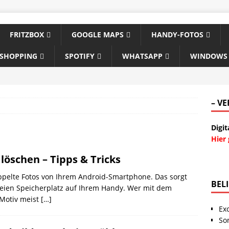
FRITZBOX
GOOGLE MAPS
HANDY-FOTOS
-SHOPPING
SPOTIFY
WHATSAPP
WINDOWS
– V
Digit
Hier
öschen – Tipps & Tricks
oppelte Fotos von Ihrem Android-Smartphone. Das sorgt
BEL
reien Speicherplatz auf Ihrem Handy. Wer mit dem
 Motiv meist
[…]
Ex
So