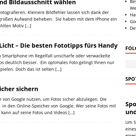
nd Bildausschnitt wählen
Be
We
tografieren. Kleinere Bildfehler lassen sich dank der
Han
 großen Aufwand beheben. Sie haben mit dem iPhone ein
Go
hlten Motiv
[…]
Des
Licht – Die besten Fototipps fürs Handy
FOL
ein Smartphone im Regelfall unscharfe oder verwackelte
os deutlich besser. Ein optimales Foto gelingt Ihnen nur
pielen. Doch das ist selten
[…]
SPOT
icher sichern
 von Google nutzen, um Fotos sicher abzulegen. Die
Spo
h in den Online-Speicher von Google. Wer seine Fotos mit
und
 kann auf seine Fotos und Videos
[…]
Um Sp
eines
eine