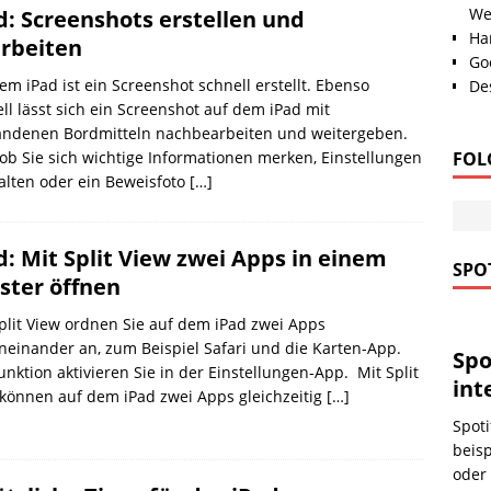
We
d: Screenshots erstellen und
Han
rbeiten
Go
em iPad ist ein Screenshot schnell erstellt. Ebenso
Des
ll lässt sich ein Screenshot auf dem iPad mit
andenen Bordmitteln nachbearbeiten und weitergeben.
FOL
 ob Sie sich wichtige Informationen merken, Einstellungen
alten oder ein Beweisfoto
[…]
d: Mit Split View zwei Apps in einem
SPOT
ster öffnen
plit View ordnen Sie auf dem iPad zwei Apps
einander an, zum Beispiel Safari und die Karten-App.
Spo
unktion aktivieren Sie in der Einstellungen-App. Mit Split
int
können auf dem iPad zwei Apps gleichzeitig
[…]
Spoti
beis
oder 