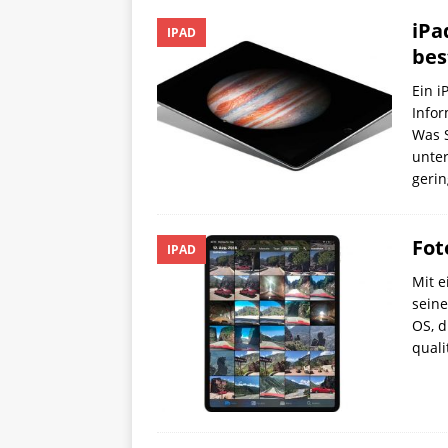
iPa
IPAD
bes
Ein i
Infor
Was S
unte
geri
Fot
IPAD
Mit e
seine
OS, d
quali