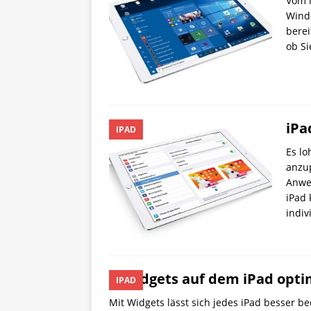
Vom 
Windo
berei
ob Si
iPa
IPAD
Es lo
anzup
Anwe
iPad
indiv
Widgets auf dem iPad opti
IPAD
Mit Widgets lässt sich jedes iPad besser b