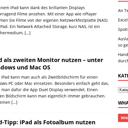
inem iPad kann dank des brillanten Displays
An T
rragend Filme ansehen. Mit einer App wie nPlayer
Excel
men Sie Filme von der eigenen Netzwerkfestplatte (NAS)
iPad. Ein Network Attached Storage, kurz NAS, ist ein
Spoti
chermedium,
[…]
Ausla
so ge
Hand
d als zweiten Monitor nutzen – unter
durc
dows und Mac OS
KAT
 iPad kann man auch als Zweitbildschirm für einen
ws-PC oder Mac einsetzen. Besonders einfach geht das,
 man dafür die App Duet Display verwendet. Einen
ten Bildschirm kann man eigentlich immer gebrauchen.
einen
[…]
WHA
WHA
d-Tipp: iPad als Fotoalbum nutzen