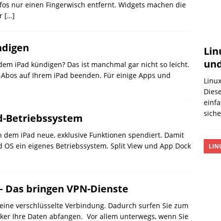
nfos nur einen Fingerwisch entfernt. Widgets machen die
er
[…]
ndigen
Lin
und
em iPad kündigen? Das ist manchmal gar nicht so leicht.
App-Abos auf Ihrem iPad beenden. Für einige Apps und
Linux
Diese
einfa
sich
ad-Betriebssystem
h dem iPad neue, exklusive Funktionen spendiert. Damit
ad OS ein eigenes Betriebssystem. Split View und App Dock
LIN
– Das bringen VPN-Dienste
 eine verschlüsselte Verbindung. Dadurch surfen Sie zum
er Ihre Daten abfangen. Vor allem unterwegs, wenn Sie