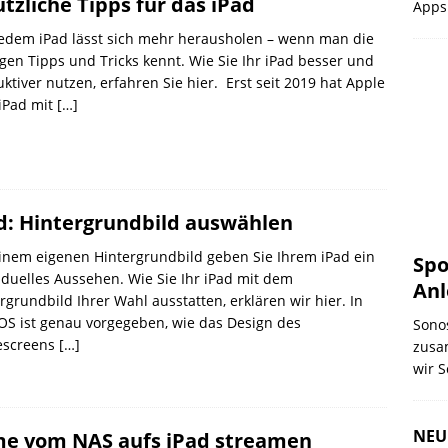
ützliche Tipps für das iPad
App
edem iPad lässt sich mehr herausholen – wenn man die
igen Tipps und Tricks kennt. Wie Sie Ihr iPad besser und
ktiver nutzen, erfahren Sie hier. Erst seit 2019 hat Apple
iPad mit
[…]
d: Hintergrundbild auswählen
inem eigenen Hintergrundbild geben Sie Ihrem iPad ein
Spo
iduelles Aussehen. Wie Sie Ihr iPad mit dem
Anl
rgrundbild Ihrer Wahl ausstatten, erklären wir hier. In
OS ist genau vorgegeben, wie das Design des
Sonos
screens
[…]
zusa
wir S
NEU
me vom NAS aufs iPad streamen