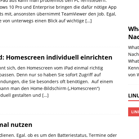
iPad aus kann man problemlos den PC fernsteuern.
ws 10 Pro und Enterprise bringen die dafür nötige App
ts mit, ansonsten übernimmt TeamViewer den Job. Egal,
e von unterwegs einen Blick auf wichtige
[…]
Wha
Nac
What
Nachr
d: Homescreen individuell einrichten
What
hnt sich, den Homescreen vom iPad einmal richtig
Kenn
assen. Denn nur so haben Sie sofort Zugriff auf
von 
ndungen, die Sie besonders oft benötigen. Auf einem
 kann man den Home-Bildschirm („Homescreen“)
iduell gestalten und
[…]
LINU
LIN
mal nutzen
edienen. Egal. ob es um den Batteriestatus, Termine oder