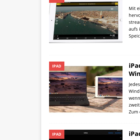
Mit e
hervo
strea
aufs 
Spei
iPa
IPAD
Win
Jedes
Windo
wenn
zwei
Zum 
iPa
IPAD