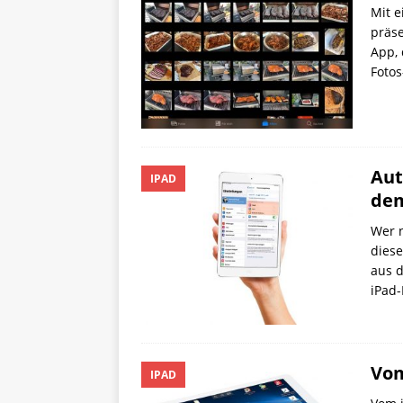
Mit e
präse
App, 
Fotos
Aut
IPAD
dem
Wer 
diese
aus d
iPad
Vom
IPAD