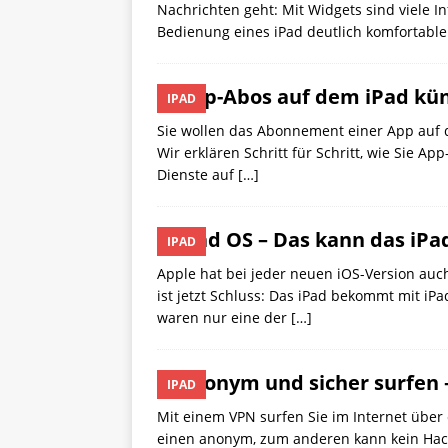
Nachrichten geht: Mit Widgets sind viele I
Bedienung eines iPad deutlich komfortabl
App-Abos auf dem iPad kü
IPAD
Sie wollen das Abonnement einer App auf d
Wir erklären Schritt für Schritt, wie Sie 
Dienste auf
[…]
iPad OS – Das kann das iP
IPAD
Apple hat bei jeder neuen iOS-Version auc
ist jetzt Schluss: Das iPad bekommt mit iP
waren nur eine der
[…]
Anonym und sicher surfen 
IPAD
Mit einem VPN surfen Sie im Internet über
einen anonym, zum anderen kann kein Hack