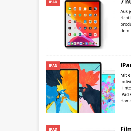
7 n
IPAD
Aus j
richt
produ
dem 
iPa
IPAD
Mit e
indiv
Hinte
iPad 
Home
Fil
IPAD