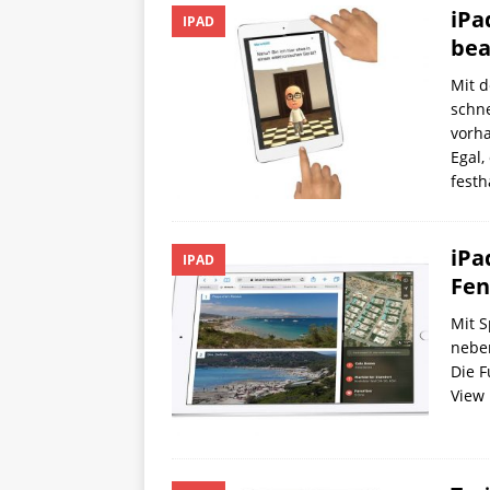
iPa
IPAD
bea
Mit d
schne
vorh
Egal,
festh
iPa
IPAD
Fen
Mit S
neben
Die F
View 